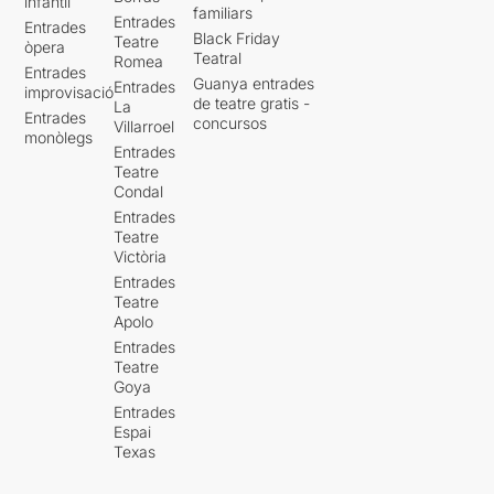
infantil
familiars
Entrades
Entrades
Black Friday
Teatre
òpera
Teatral
Romea
Entrades
Guanya entrades
Entrades
improvisació
de teatre gratis -
La
Entrades
concursos
Villarroel
monòlegs
Entrades
Teatre
Condal
Entrades
Teatre
Victòria
Entrades
Teatre
Apolo
Entrades
Teatre
Goya
Entrades
Espai
Texas