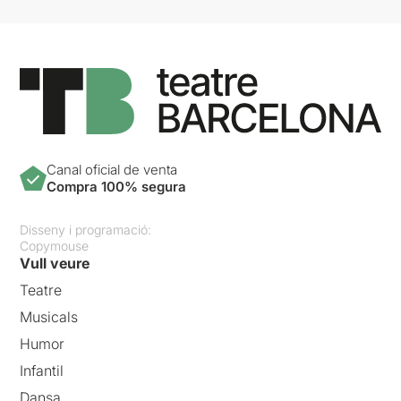
Canal oficial de venta
Compra 100% segura
Disseny i programació:
Copymouse
Vull veure
Teatre
Musicals
Humor
Infantil
Dansa