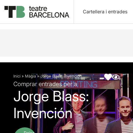
Cartellera i entrades
Descripció
Fitxa artística
Fotos i vídeos
Inici
»
Màgia
»
Jorge Blass: Invención
Comprar entrades per a
Jorge Blass:
Invención
Deixa