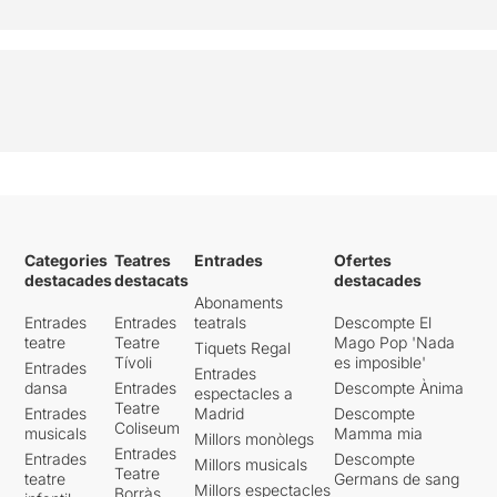
Categories
Teatres
Entrades
Ofertes
destacades
destacats
destacades
Abonaments
Entrades
Entrades
teatrals
Descompte El
teatre
Teatre
Mago Pop 'Nada
Tiquets Regal
Tívoli
es imposible'
Entrades
Entrades
dansa
Entrades
Descompte Ànima
espectacles a
Teatre
Entrades
Madrid
Descompte
Coliseum
musicals
Mamma mia
Millors monòlegs
Entrades
Entrades
Descompte
Millors musicals
Teatre
teatre
Germans de sang
Millors espectacles
Borràs