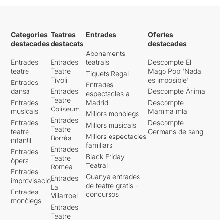
Categories
Teatres
Entrades
Ofertes
destacades
destacats
destacades
Abonaments
Entrades
Entrades
teatrals
Descompte El
teatre
Teatre
Mago Pop 'Nada
Tiquets Regal
Tívoli
es imposible'
Entrades
Entrades
dansa
Entrades
Descompte Ànima
espectacles a
Teatre
Entrades
Madrid
Descompte
Coliseum
musicals
Mamma mia
Millors monòlegs
Entrades
Entrades
Descompte
Millors musicals
Teatre
teatre
Germans de sang
Millors espectacles
Borràs
infantil
familiars
Entrades
Entrades
Black Friday
Teatre
òpera
Teatral
Romea
Entrades
Guanya entrades
Entrades
improvisació
de teatre gratis -
La
Entrades
concursos
Villarroel
monòlegs
Entrades
Teatre