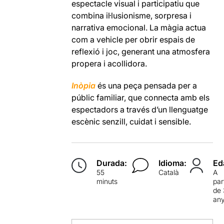
espectacle visual i participatiu que
combina il·lusionisme, sorpresa i
narrativa emocional. La màgia actua
com a vehicle per obrir espais de
reflexió i joc, generant una atmosfera
propera i acollidora.
Inòpia
és una peça pensada per a
públic familiar, que connecta amb els
espectadors a través d’un llenguatge
escènic senzill, cuidat i sensible.
Durada:
Idioma:
Ed
55
Català
A
minuts
par
de 
an