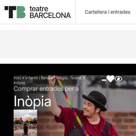
Cartellera i entrades
Descripció
Fitxa artística
Fotos i vídeos
Inici
»
Infantil i familiar
,
Màgia
,
Teatre
»
Inòpia
Comprar entrades per a
Inòpia