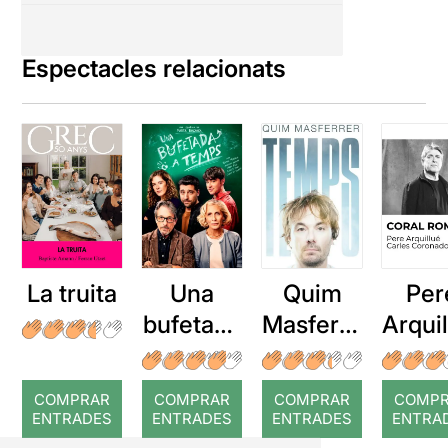
Espectacles relacionats
La truita
Una
Quim
Per
bufetada
Masferre
Arqui
a temps
r: Temps
: Cor
romp
COMPRAR
COMPRAR
COMPRAR
COMP
ENTRADES
ENTRADES
ENTRADES
ENTRA