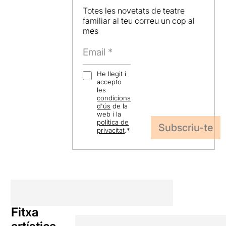
Totes les novetats de teatre
familiar al teu correu un cop al
mes
He llegit i
accepto
les
condicions
d'ús
de la
web i la
política de
privacitat
.
*
Fitxa