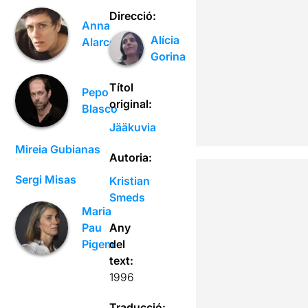
Direcció:
Anna
Alícia
Alarcón
Gorina
Títol
Pepo
original:
Blasco
Jääkuvia
Mireia Gubianas
Autoria:
Sergi Misas
Kristian
Smeds
Maria
Any
Pau
del
Pigem
text:
1996
Traducció: