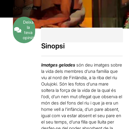
1
Opinions
Deixa
la
teva
opinió
Sinopsi
Imatges gelades
són deu imatges sobre
la vida dels membres d’una família que
viu al nord de Finlàndia, a la riba del riu
Oulujoki. Són les fotos d’una mare
soltera la força de la vida de la qual és
l’odi, d’un nen mut ofegat que observa el
món des del fons del riu i que ja era un
home vell a l’infància, d’un pare absent,
igual com va estar absent el seu pare en
el seu temps, d’una filla que lluita per
desfer-se del poder absorbent de la