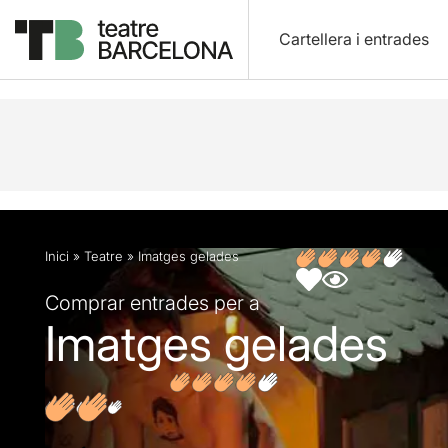
Cartellera i entrades
Descripció
Fitxa artística
Fotos i vídeos
Opin
Inici
»
Teatre
»
Imatges gelades
Comprar entrades per a
Imatges gelades