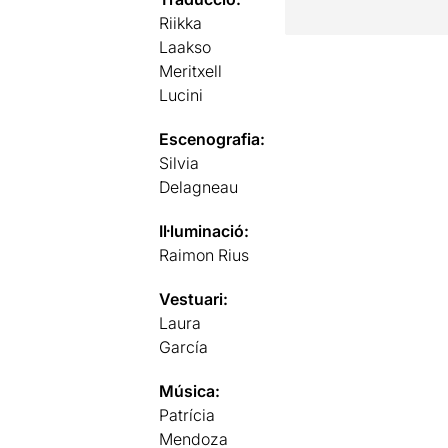
Riikka
Laakso
Meritxell
Lucini
Escenografia:
Silvia
Delagneau
Il·luminació:
Raimon Rius
Vestuari:
Laura
García
Música:
Patrícia
Mendoza