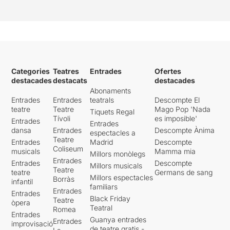
Categories
Teatres
Entrades
Ofertes
destacades
destacats
destacades
Abonaments
Entrades
Entrades
teatrals
Descompte El
teatre
Teatre
Mago Pop 'Nada
Tiquets Regal
Tívoli
es imposible'
Entrades
Entrades
dansa
Entrades
Descompte Ànima
espectacles a
Teatre
Entrades
Madrid
Descompte
Coliseum
musicals
Mamma mia
Millors monòlegs
Entrades
Entrades
Descompte
Millors musicals
Teatre
teatre
Germans de sang
Millors espectacles
Borràs
infantil
familiars
Entrades
Entrades
Black Friday
Teatre
òpera
Teatral
Romea
Entrades
Guanya entrades
Entrades
improvisació
de teatre gratis -