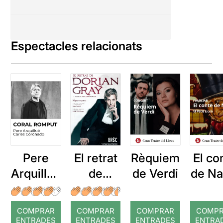
Espectacles relacionats
Pere
El retrat
Rèquiem
El co
Arquillué
de
de Verdi
de Na
: Coral
Dorian
romput
Gray
COMPRAR
COMPRAR
COMPRAR
COMP
ENTRADES
ENTRADES
ENTRADES
ENTRA