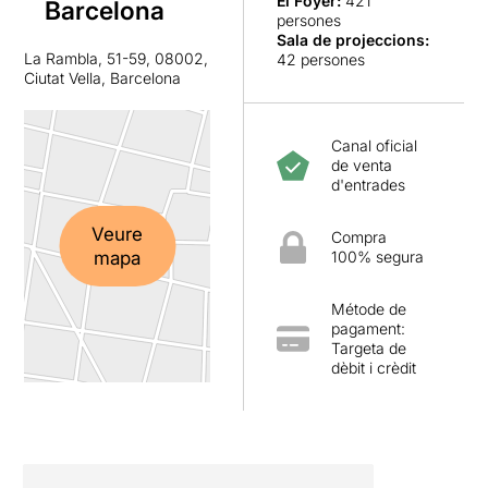
El Foyer
:
421
Barcelona
persones
Sala de projeccions
:
La Rambla, 51-59, 08002,
42 persones
Ciutat Vella, Barcelona
Canal oficial
de venta
d'entrades
Veure
Compra
mapa
100% segura
Métode de
pagament:
Targeta de
dèbit i crèdit