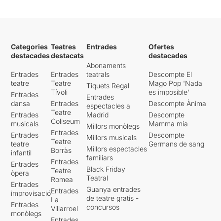
Categories
Teatres
Entrades
Ofertes
destacades
destacats
destacades
Abonaments
Entrades
Entrades
teatrals
Descompte El
teatre
Teatre
Mago Pop 'Nada
Tiquets Regal
Tívoli
es imposible'
Entrades
Entrades
dansa
Entrades
Descompte Ànima
espectacles a
Teatre
Entrades
Madrid
Descompte
Coliseum
musicals
Mamma mia
Millors monòlegs
Entrades
Entrades
Descompte
Millors musicals
Teatre
teatre
Germans de sang
Millors espectacles
Borràs
infantil
familiars
Entrades
Entrades
Black Friday
Teatre
òpera
Teatral
Romea
Entrades
Guanya entrades
Entrades
improvisació
de teatre gratis -
La
Entrades
concursos
Villarroel
monòlegs
Entrades