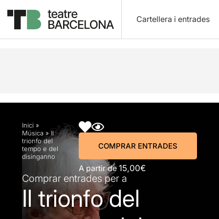
Cartellera i entrades
Descripció
Horaris
Fitxa artística
Info pràctic
Inici
»
Música
»
Il
trionfo del
COMPRAR ENTRADES
tempo e del
disinganno
A partir de
15,00€
Comprar entrades per a
Il trionfo del