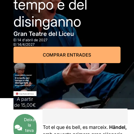
tempo e del
disinganno
Gran Teatre del Liceu
El 14 d'abril de 2027
El 14/4/2027
COMPRAR ENTRADES
A partir
de
15,00€
Deixa
la
Tot el que és bell, es marceix.
Händel,
teva