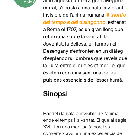
amb aquesta primera gran al·legoria
opinió
moral, s’acosta a una batalla vibrant i
invisible de l’ànima humana.
Il trionfo
del tempo e del disinganno
, estrenat
a Roma el 1707, és un gran llenç que
reflexiona sobre la vanitat: la
Joventut, la Bellesa, el Temps i el
Desengany s’enfronten en un diàleg
d’esplendors i ombres que revela que
la lluita entre el que és efímer i el que
és etern continua sent una de les
pulsions essencials de l’ésser humà.
Sinopsi
Händel i la batalla invisible de l’ànima
entre el temps i la vanitat. El que al segle
XVIII fou una meditació moral es
converteix avui en una experiència de