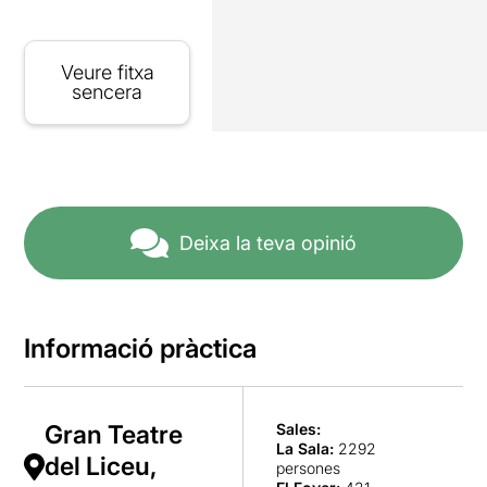
Veure fitxa
sencera
Deixa la teva opinió
Informació pràctica
Gran Teatre
Sales:
La Sala
:
2292
del Liceu,
persones