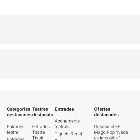
Categories
Teatres
Entrades
Ofertes
destacades
destacats
destacades
Abonaments
Entrades
Entrades
teatrals
Descompte El
teatre
Teatre
Mago Pop 'Nada
Tiquets Regal
Tívoli
es imposible'
Entrades