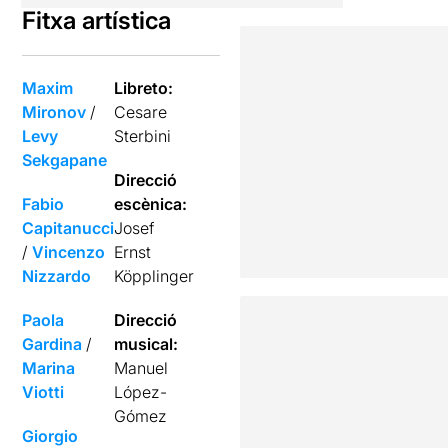
Fitxa artística
Maxim
Libreto:
Mironov
/
Cesare
Levy
Sterbini
Sekgapane
Direcció
Fabio
escènica:
Capitanucci
Josef
/
Vincenzo
Ernst
Nizzardo
Köpplinger
Paola
Direcció
Gardina
/
musical:
Marina
Manuel
Viotti
López-
Gómez
Giorgio