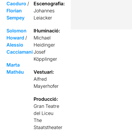
Caoduro
/
Escenografia:
Florian
Johannes
Sempey
Leiacker
Solomon
Il·luminació:
Howard
/
Michael
Alessio
Heidinger
Cacciamani
Josef
Köpplinger
Marta
Mathéu
Vestuari:
Alfred
Mayerhofer
Producció:
Gran Teatre
del Liceu
The
Staatstheater