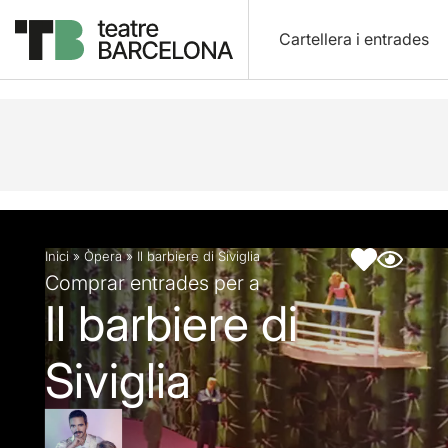
Cartellera i entrades
Descripció
Fitxa artística
Articles
Inici
»
Òpera
»
Il barbiere di Siviglia
Comprar entrades per a
Il barbiere di
Siviglia