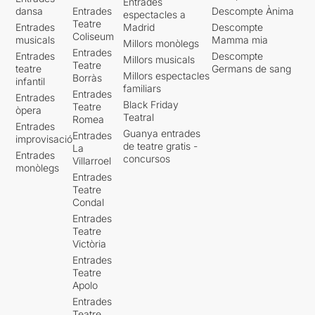
Entrades
dansa
Entrades
Descompte Ànima
espectacles a
Teatre
Entrades
Madrid
Descompte
Coliseum
musicals
Mamma mia
Millors monòlegs
Entrades
Entrades
Descompte
Millors musicals
Teatre
teatre
Germans de sang
Millors espectacles
Borràs
infantil
familiars
Entrades
Entrades
Black Friday
Teatre
òpera
Teatral
Romea
Entrades
Guanya entrades
Entrades
improvisació
de teatre gratis -
La
Entrades
concursos
Villarroel
monòlegs
Entrades
Teatre
Condal
Entrades
Teatre
Victòria
Entrades
Teatre
Apolo
Entrades
Teatre