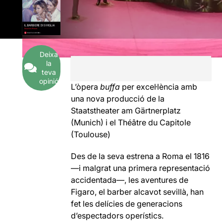
Deixa
la
teva
opinió
L’òpera
buffa
per excel·lència amb
una nova producció de la
Staatstheater am Gärtnerplatz
(Munich) i el Théâtre du Capitole
(Toulouse)
Des de la seva estrena a Roma el 1816
—i malgrat una primera representació
accidentada—, les aventures de
Figaro, el barber alcavot sevillà, han
fet les delícies de generacions
d’espectadors operístics.