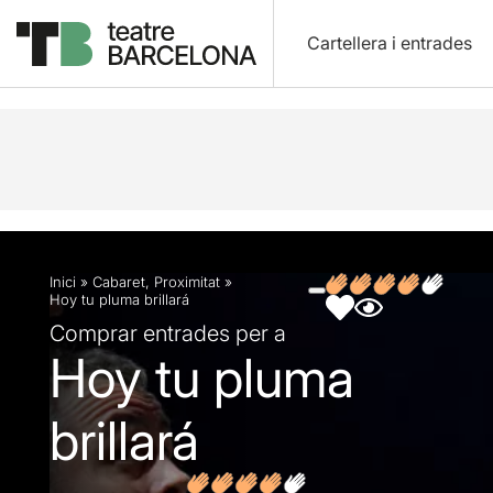
Cartellera i entrades
Descripció
Fitxa artística
Fotos i vídeos
Inici
»
Cabaret
,
Proximitat
»
Hoy tu pluma brillará
Comprar entrades per a
Hoy tu pluma
brillará