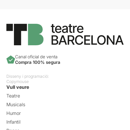
Canal oficial de venta
Compra 100% segura
Disseny i programació:
Copymouse
Vull veure
Teatre
Musicals
Humor
Infantil