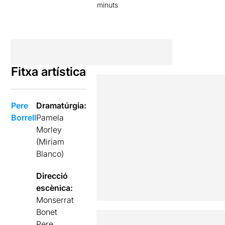
minuts
Fitxa artística
Pere
Dramatúrgia:
Borrell
Pamela
Morley
(Miriam
Blanco)
Direcció
escènica:
Monserrat
Bonet
Pere