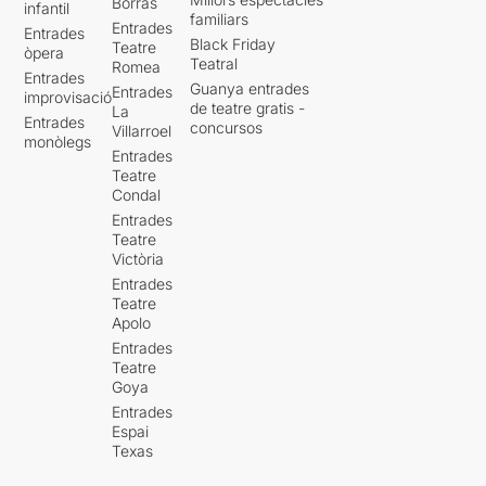
Borràs
infantil
familiars
Entrades
Entrades
Black Friday
Teatre
òpera
Teatral
Romea
Entrades
Guanya entrades
Entrades
improvisació
de teatre gratis -
La
Entrades
concursos
Villarroel
monòlegs
Entrades
Teatre
Condal
Entrades
Teatre
Victòria
Entrades
Teatre
Apolo
Entrades
Teatre
Goya
Entrades
Espai
Texas