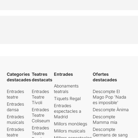
Categories
Teatres
Entrades
Ofertes
destacades
destacats
destacades
Abonaments
Entrades
Entrades
teatrals
Descompte El
teatre
Teatre
Mago Pop 'Nada
Tiquets Regal
Tívoli
es imposible'
Entrades
Entrades
dansa
Entrades
Descompte Ànima
espectacles a
Teatre
Entrades
Madrid
Descompte
Coliseum
musicals
Mamma mia
Millors monòlegs
Entrades
Entrades
Descompte
Millors musicals
Teatre
teatre
Germans de sang
Millors espectacles