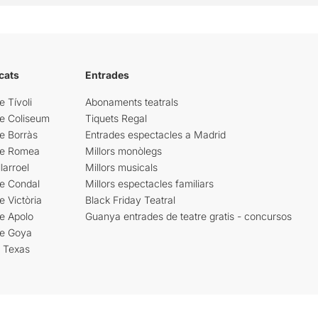
cats
Entrades
e Tívoli
Abonaments teatrals
re Coliseum
Tiquets Regal
e Borràs
Entrades espectacles a Madrid
re Romea
Millors monòlegs
larroel
Millors musicals
re Condal
Millors espectacles familiars
e Victòria
Black Friday Teatral
e Apolo
Guanya entrades de teatre gratis - concursos
re Goya
i Texas