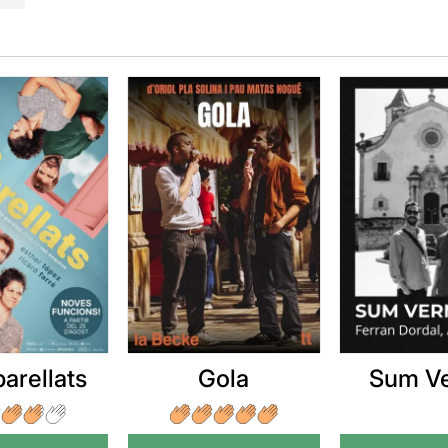
arellats
Gola
Sum V