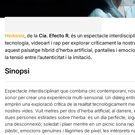
Hedonia
, de la
Cia. Efecto R
, és un espectacle interdiscip
tecnologia, videoart i rap per explorar críticament la nostr
aquest paisatge híbrid d’herba artificial, pantalles i emoci
la tensió entre l’autenticitat i la imitació.
Sinopsi
Espectacle interdisciplinari que combina circ contemporani, nove
sonor per crear una experiència multi-sensorial. Un diàleg entre 
emprèn una exploració crítica de la realitat tecnològicament m
nostres vides. Vuit metres per dos d’herba artificial; al darrere,
dues persones estirades sobre l’herba: és un dia perfecte; ioga 
una desconnexió; soledat i plaer mentre en un picnic sona rap. 
plàstic, emocions genuïnes i llàgrimes de píxel, les intèrprets nav