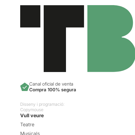
Canal oficial de venta
Compra 100% segura
Disseny i programació:
Copymouse
Vull veure
Teatre
Musicals