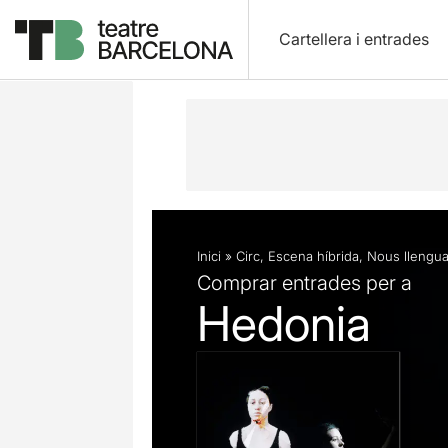
Cartellera i entrades
Descripció
Fitxa artística
Inici
»
Circ
,
Escena híbrida
,
Nous llengua
Comprar entrades per a
Hedonia