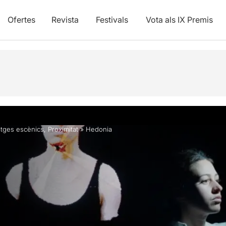
Ofertes
Revista
Festivals
Vota als IX Premis
tges escènics
,
Proximitat
»
Hedonia