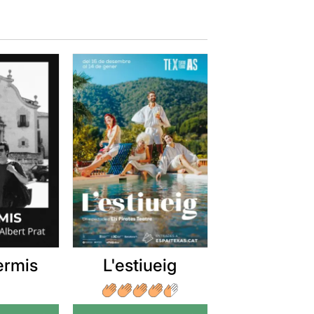
ermis
L'estiueig