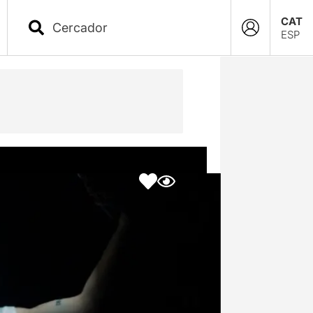
CAT
ESP