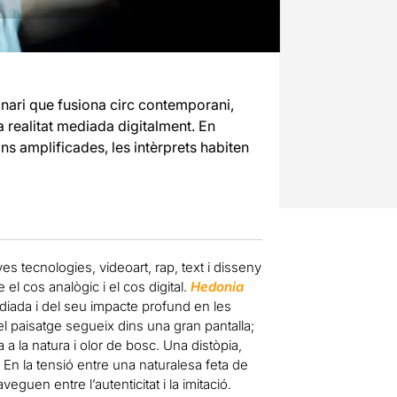
linari que fusiona circ contemporani,
a realitat mediada digitalment. En
ons amplificades, les intèrprets habiten
s tecnologies, videoart, rap, text i disseny
el cos analògic i el cos digital.
Hedonia
ediada i del seu impacte profund en les
 el paisatge segueix dins una gran pantalla;
a la natura i olor de bosc. Una distòpia,
En la tensió entre una naturalesa feta de
eguen entre l’autenticitat i la imitació.