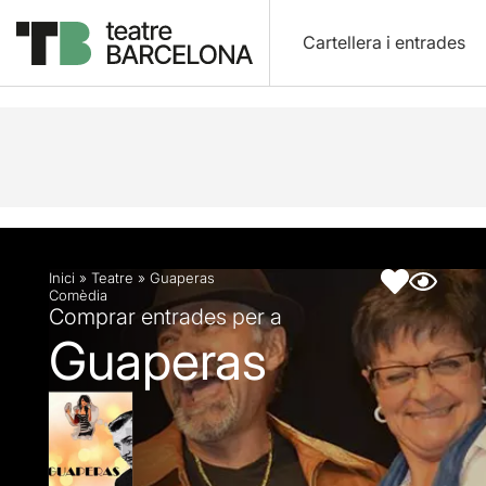
Cartellera i entrades
Descripció
Fitxa artística
Inici
»
Teatre
»
Guaperas
Comèdia
Comprar entrades per a
Guaperas