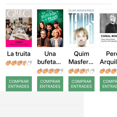
La truita
Una
Quim
Per
bufetada
Masferre
Arqui
a temps
r: Temps
: Cor
romp
COMPRAR
COMPRAR
COMPRAR
COMP
ENTRADES
ENTRADES
ENTRADES
ENTRA