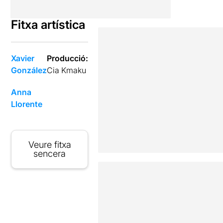
Fitxa artística
Xavier
Producció:
González
Cia Kmaku
Anna
Llorente
Veure fitxa
sencera