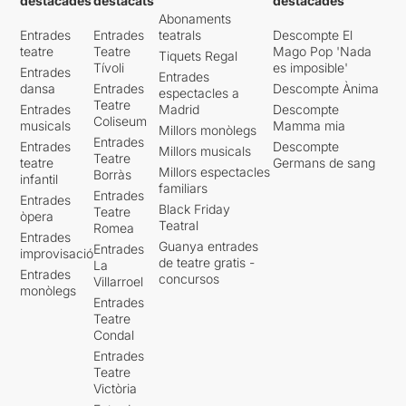
destacades
destacats
destacades
Abonaments
Entrades
Entrades
teatrals
Descompte El
teatre
Teatre
Mago Pop 'Nada
Tiquets Regal
Tívoli
es imposible'
Entrades
Entrades
dansa
Entrades
Descompte Ànima
espectacles a
Teatre
Entrades
Madrid
Descompte
Coliseum
musicals
Mamma mia
Millors monòlegs
Entrades
Entrades
Descompte
Millors musicals
Teatre
teatre
Germans de sang
Millors espectacles
Borràs
infantil
familiars
Entrades
Entrades
Black Friday
Teatre
òpera
Teatral
Romea
Entrades
Guanya entrades
Entrades
improvisació
de teatre gratis -
La
Entrades
concursos
Villarroel
monòlegs
Entrades
Teatre
Condal
Entrades
Teatre
Victòria