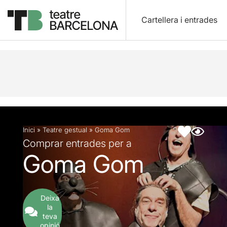
Cartellera i entrades
Descripció
Fitxa artística
Inici
»
Teatre gestual
»
Goma Gom
Comprar entrades per a
Goma Gom
Deixa
la
teva
opinió