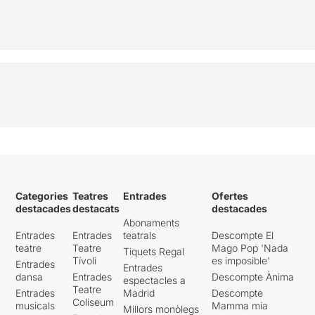
Categories
Teatres
Entrades
Ofertes
destacades
destacats
destacades
Abonaments
Entrades
Entrades
teatrals
Descompte El
teatre
Teatre
Mago Pop 'Nada
Tiquets Regal
Tívoli
es imposible'
Entrades
Entrades
dansa
Entrades
Descompte Ànima
espectacles a
Teatre
Entrades
Madrid
Descompte
Coliseum
musicals
Mamma mia
Millors monòlegs