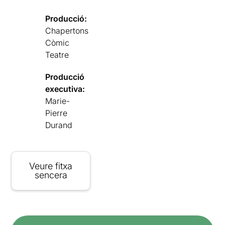
Producció:
Chapertons
Còmic
Teatre
Producció
executiva:
Marie-
Pierre
Durand
Veure fitxa
sencera