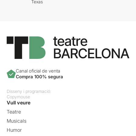
Texas
Canal oficial de venta
Compra 100% segura
Disseny i programació:
Copymouse
Vull veure
Teatre
Musicals
Humor