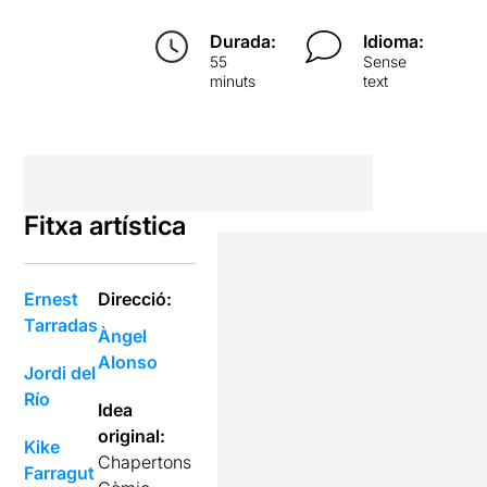
Durada:
Idioma:
55
Sense
minuts
text
Fitxa artística
Ernest
Direcció:
Tarradas
Àngel
Alonso
Jordi del
Río
Idea
original:
Kike
Chapertons
Farragut