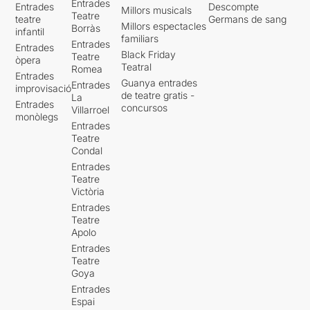
Entrades
Entrades
Descompte
Millors musicals
Teatre
teatre
Germans de sang
Millors espectacles
Borràs
infantil
familiars
Entrades
Entrades
Black Friday
Teatre
òpera
Teatral
Romea
Entrades
Guanya entrades
Entrades
improvisació
de teatre gratis -
La
Entrades
concursos
Villarroel
monòlegs
Entrades
Teatre
Condal
Entrades
Teatre
Victòria
Entrades
Teatre
Apolo
Entrades
Teatre
Goya
Entrades
Espai