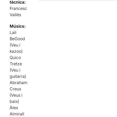
tècnica:
Francesc
Vallès
Músics:
Lali
BeGood
(Veu i
kazoo)
Quico
Tretze
(Veu i
guitarra)
Abraham
Creus
(Veus i
baix)
Àlex
Almirall