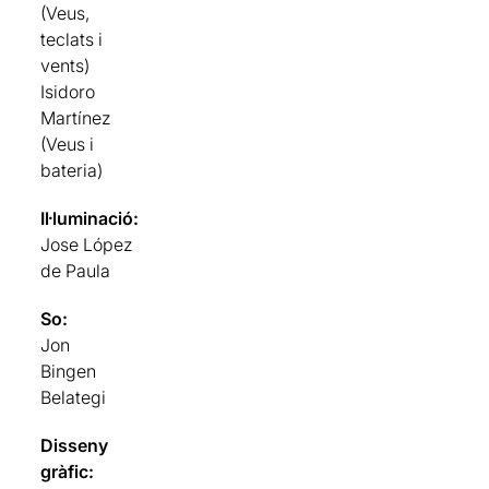
(Veus,
teclats i
vents)
Isidoro
Martínez
(Veus i
bateria)
Il·luminació:
Jose López
de Paula
So:
Jon
Bingen
Belategi
Disseny
gràfic: