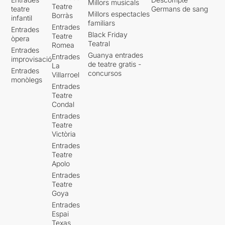
Millors musicals
Teatre
teatre
Germans de sang
Millors espectacles
Borràs
infantil
familiars
Entrades
Entrades
Black Friday
Teatre
òpera
Teatral
Romea
Entrades
Guanya entrades
Entrades
improvisació
de teatre gratis -
La
Entrades
concursos
Villarroel
monòlegs
Entrades
Teatre
Condal
Entrades
Teatre
Victòria
Entrades
Teatre
Apolo
Entrades
Teatre
Goya
Entrades
Espai
Texas