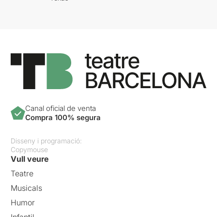
Canal oficial de venta
Compra 100% segura
Disseny i programació:
Copymouse
Vull veure
Teatre
Musicals
Humor