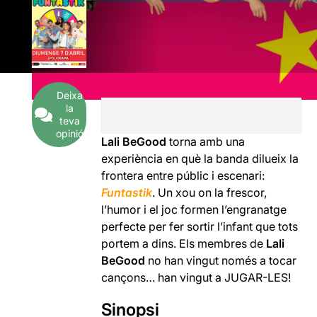
Deixa
la
teva
opinió
Lali BeGood
torna amb una
experiència en què la banda dilueix la
frontera entre públic i escenari:
Funtastik
. Un xou on la frescor,
l’humor i el joc formen l’engranatge
perfecte per fer sortir l’infant que tots
portem a dins. Els membres de
Lali
BeGood
no han vingut només a tocar
cançons… han vingut a JUGAR-LES!
Sinopsi