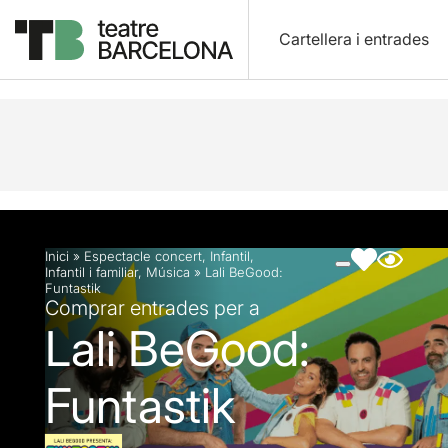
Cartellera i entrades
Descripció
Fitxa artística
Fotos i vídeos
Inici
»
Espectacle concert
,
Infantil
,
Infantil i familiar
,
Música
»
Lali BeGood:
Funtastik
Comprar entrades per a
Lali BeGood:
Funtastik