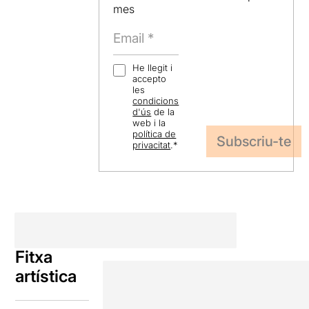
mes
He llegit i
accepto
les
condicions
d'ús
de la
web i la
política de
privacitat
.
*
Fitxa
artística