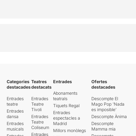
Categories
Teatres
Entrades
Ofertes
destacades
destacats
destacades
Abonaments
Entrades
Entrades
teatrals
Descompte El
teatre
Teatre
Mago Pop 'Nada
Tiquets Regal
Tívoli
es imposible'
Entrades
Entrades
dansa
Entrades
Descompte Ànima
espectacles a
Teatre
Entrades
Madrid
Descompte
Coliseum
musicals
Mamma mia
Millors monòlegs
Entrades
Entrades
Descompte