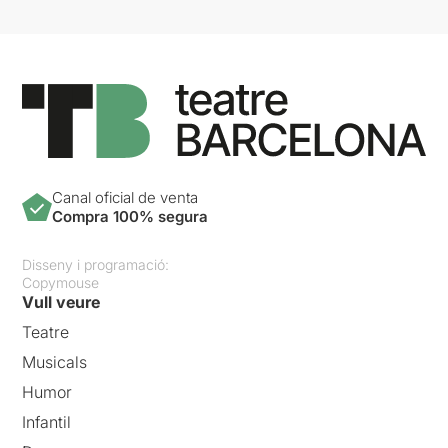
Canal oficial de venta
Compra 100% segura
Disseny i programació:
Copymouse
Vull veure
Teatre
Musicals
Humor
Infantil