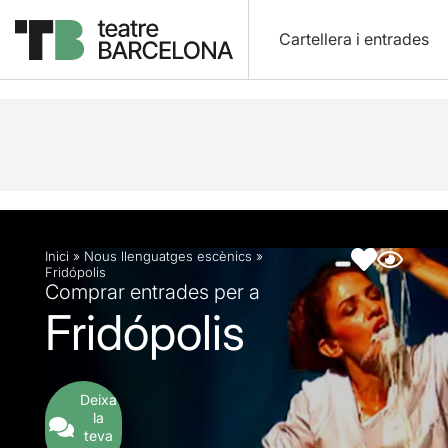
Cartellera i entrades
Descripció
Fitxa artística
Fotos i vídeos
Inici
»
Nous llenguatges escènics
»
Fridópolis
Comprar entrades per a
Fridópolis
Deixa
la
teva