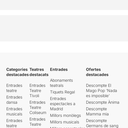
Categories
Teatres
Entrades
Ofertes
destacades
destacats
destacades
Abonaments
Entrades
Entrades
teatrals
Descompte El
teatre
Teatre
Mago Pop 'Nada
Tiquets Regal
Tívoli
es imposible'
Entrades
Entrades
dansa
Entrades
Descompte Ànima
espectacles a
Teatre
Entrades
Madrid
Descompte
Coliseum
musicals
Mamma mia
Millors monòlegs
Entrades
Entrades
Descompte
Millors musicals
Teatre
teatre
Germans de sang