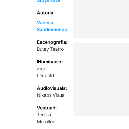
Stoyanova
Autoria:
Vanesa
Sandínmendo
Escenografia:
Butay Teatro
Il·luminació:
Zigor
Leupold
Audiovisuals:
Nikaps Visual
Vestuari:
Teresa
Morollón