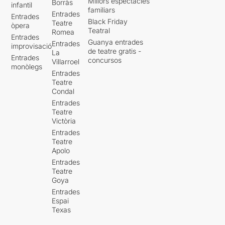
Millors espectacles
Borràs
infantil
familiars
Entrades
Entrades
Black Friday
Teatre
òpera
Teatral
Romea
Entrades
Guanya entrades
Entrades
improvisació
de teatre gratis -
La
Entrades
concursos
Villarroel
monòlegs
Entrades
Teatre
Condal
Entrades
Teatre
Victòria
Entrades
Teatre
Apolo
Entrades
Teatre
Goya
Entrades
Espai
Texas