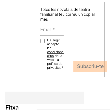
Totes les novetats de teatre
familiar al teu correu un cop al
mes
He llegit i
accepto
les
condicions
d'ús
de la
web i la
política de
privacitat
.
*
Fitxa