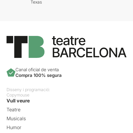
Texas
Canal oficial de venta
Compra 100% segura
Disseny i programació:
Copymouse
Vull veure
Teatre
Musicals
Humor