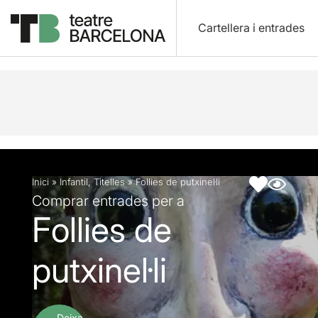
Cartellera i entrades
Descripció
Fitxa artística
Fotos i vídeos
Inici
»
Infantil
,
Titelles
»
Follies de putxinel·li
Comprar entrades per a
Follies de
putxinel·li
Deixa