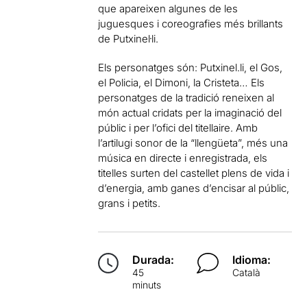
que apareixen algunes de les
juguesques i coreografies més brillants
de Putxinel·li.
Els personatges són: Putxinel.li, el Gos,
el Policia, el Dimoni, la Cristeta… Els
personatges de la tradició reneixen al
món actual cridats per la imaginació del
públic i per l’ofici del titellaire. Amb
l’artilugi sonor de la “llengüeta”, més una
música en directe i enregistrada, els
titelles surten del castellet plens de vida i
d’energia, amb ganes d’encisar al públic,
grans i petits.
Durada:
Idioma:
45
Català
minuts