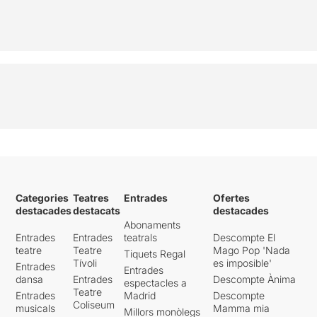
Categories
Teatres
Entrades
Ofertes
destacades
destacats
destacades
Abonaments
Entrades
Entrades
teatrals
Descompte El
teatre
Teatre
Mago Pop 'Nada
Tiquets Regal
Tívoli
es imposible'
Entrades
Entrades
dansa
Entrades
Descompte Ànima
espectacles a
Teatre
Entrades
Madrid
Descompte
Coliseum
musicals
Mamma mia
Millors monòlegs