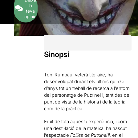
la
teva
opinió
Sinopsi
Toni Rumbau, veterà titellaire, ha
desenvolupat durant els últims quinze
d’anys tot un treball de recerca a l’entorn
del personatge de Putxinel·li, tant des del
punt de vista de la historia i de la teoria
com de la pràctica.
Fruit de tota aquesta experiència, i com
una destil·lació de la mateixa, ha nascut
l’espectacle
Follies de Putxinel·li
, en el