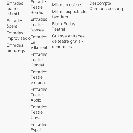
Entrades
Entrades
Descompte
Millors musicals
Teatre
teatre
Germans de sang
Millors espectacles
Borràs
infantil
familiars
Entrades
Entrades
Black Friday
Teatre
òpera
Teatral
Romea
Entrades
Guanya entrades
Entrades
improvisació
de teatre gratis -
La
Entrades
concursos
Villarroel
monòlegs
Entrades
Teatre
Condal
Entrades
Teatre
Victòria
Entrades
Teatre
Apolo
Entrades
Teatre
Goya
Entrades
Espai