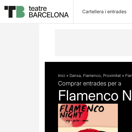
Cartellera i entrades
Descripció
Fitxa artística
Inici
»
Dansa
,
Flamenco
,
Proximitat
»
Fla
Comprar entrades per a
Flamenco Ni