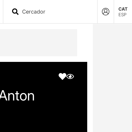
CAT
ESP
 Anton