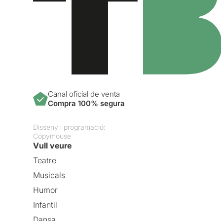
Canal oficial de venta
Compra 100% segura
Disseny i programació:
Copymouse
Vull veure
Teatre
Musicals
Humor
Infantil
Dansa