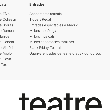
cats
Entrades
e Tívoli
Abonaments teatrals
re Coliseum
Tiquets Regal
e Borràs
Entrades espectacles a Madrid
re Romea
Millors monòlegs
larroel
Millors musicals
re Condal
Millors espectacles familiars
e Victòria
Black Friday Teatral
e Apolo
Guanya entrades de teatre gratis - concursos
re Goya
i Texas