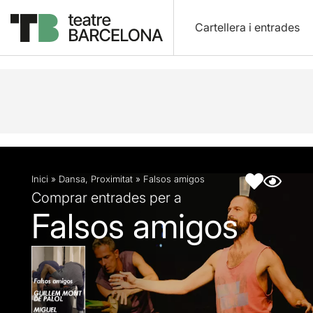
Cartellera i entrades
Descripció
Fitxa artística
Fotos i vídeos
Inici
»
Dansa
,
Proximitat
»
Falsos amigos
Comprar entrades per a
Falsos amigos