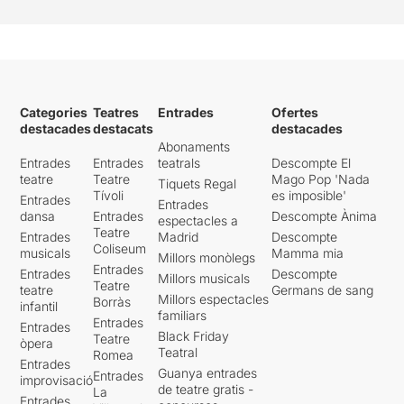
Categories
Teatres
Entrades
Ofertes
destacades
destacats
destacades
Abonaments
Entrades
Entrades
teatrals
Descompte El
teatre
Teatre
Mago Pop 'Nada
Tiquets Regal
Tívoli
es imposible'
Entrades
Entrades
dansa
Entrades
Descompte Ànima
espectacles a
Teatre
Entrades
Madrid
Descompte
Coliseum
musicals
Mamma mia
Millors monòlegs
Entrades
Entrades
Descompte
Millors musicals
Teatre
teatre
Germans de sang
Millors espectacles
Borràs
infantil
familiars
Entrades
Entrades
Black Friday
Teatre
òpera
Teatral
Romea
Entrades
Guanya entrades
Entrades
improvisació
de teatre gratis -
La
Entrades