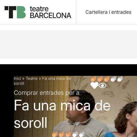
Cartellera i entrades
Descripció
Fitxa artística
Fotos i vídeos
Inici
»
Teatre
»
Fa una mica de
soroll
Comprar entrades per a
Fa una mica de
soroll