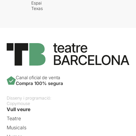
Espai
Texas
Canal oficial de venta
Compra 100% segura
Disseny i programació:
Copymouse
Vull veure
Teatre
Musicals