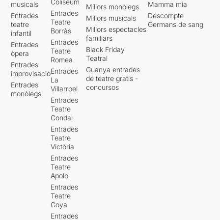
Coliseum
musicals
Mamma mia
Millors monòlegs
Entrades
Entrades
Descompte
Millors musicals
Teatre
teatre
Germans de sang
Millors espectacles
Borràs
infantil
familiars
Entrades
Entrades
Black Friday
Teatre
òpera
Teatral
Romea
Entrades
Guanya entrades
Entrades
improvisació
de teatre gratis -
La
Entrades
concursos
Villarroel
monòlegs
Entrades
Teatre
Condal
Entrades
Teatre
Victòria
Entrades
Teatre
Apolo
Entrades
Teatre
Goya
Entrades