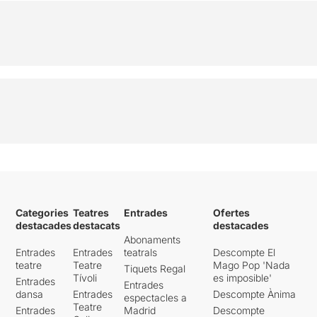
Categories
Teatres
Entrades
Ofertes
destacades
destacats
destacades
Abonaments
Entrades
Entrades
teatrals
Descompte El
teatre
Teatre
Mago Pop 'Nada
Tiquets Regal
Tívoli
es imposible'
Entrades
Entrades
dansa
Entrades
Descompte Ànima
espectacles a
Teatre
Entrades
Madrid
Descompte