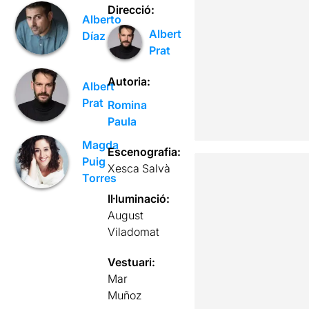
Direcció:
Alberto
Albert
Díaz
Prat
Autoria:
Albert
Prat
Romina
Paula
Magda
Escenografia:
Puig
Xesca Salvà
Torres
Il·luminació:
August
Viladomat
Vestuari:
Mar
Muñoz