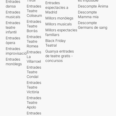
Tívoli
es imposible'
Entrades
Entrades
dansa
Entrades
Descompte Ànima
espectacles a
Teatre
Entrades
Madrid
Descompte
Coliseum
musicals
Mamma mia
Millors monòlegs
Entrades
Entrades
Descompte
Millors musicals
Teatre
teatre
Germans de sang
Millors espectacles
Borràs
infantil
familiars
Entrades
Entrades
Black Friday
Teatre
òpera
Teatral
Romea
Entrades
Guanya entrades
Entrades
improvisació
de teatre gratis -
La
Entrades
concursos
Villarroel
monòlegs
Entrades
Teatre
Condal
Entrades
Teatre
Victòria
Entrades
Teatre
Apolo
Entrades