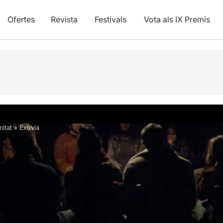
Ofertes
Revista
Festivals
Vota als IX Premis
itat
»
Exuvia