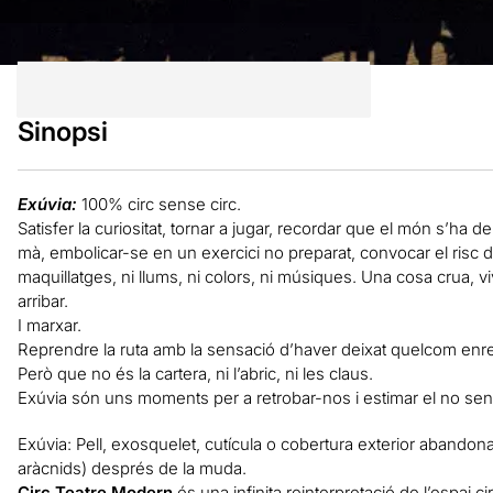
Sinopsi
Exúvia:
100% circ sense circ.
Satisfer la curiositat, tornar a jugar, recordar que el món s’ha de
mà, embolicar-se en un exercici no preparat, convocar el risc d’
maquillatges, ni llums, ni colors, ni músiques. Una cosa crua, 
arribar.
I marxar.
Reprendre la ruta amb la sensació d’haver deixat quelcom enre
Però que no és la cartera, ni l’abric, ni les claus.
Exúvia són uns moments per a retrobar-nos i estimar el no sentit.
Exúvia: Pell, exosquelet, cutícula o cobertura exterior abandon
aràcnids) després de la muda.
Circ Teatre Modern
és una infinita reinterpretació de l’espai cir