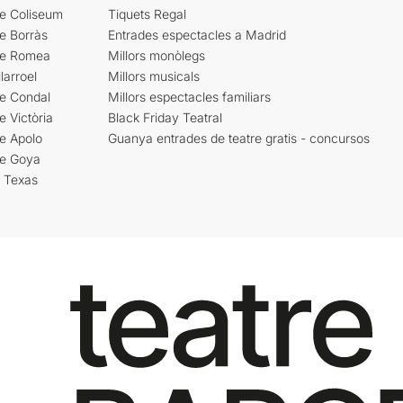
re Coliseum
Tiquets Regal
e Borràs
Entrades espectacles a Madrid
re Romea
Millors monòlegs
larroel
Millors musicals
re Condal
Millors espectacles familiars
e Victòria
Black Friday Teatral
e Apolo
Guanya entrades de teatre gratis - concursos
re Goya
i Texas