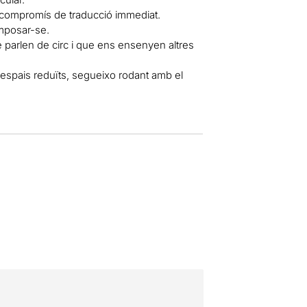
ot compromís de traducció immediat.
imposar-se.
ue parlen de circ i que ens ensenyen altres
en espais reduïts, segueixo rodant amb el