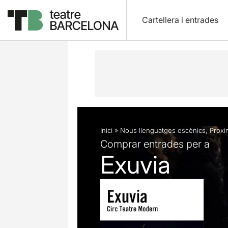
Cartellera i entrades
Descripció
Fitxa artística
Inici
»
Nous llenguatges escènics
,
Proxim
Comprar entrades per a
Exuvia