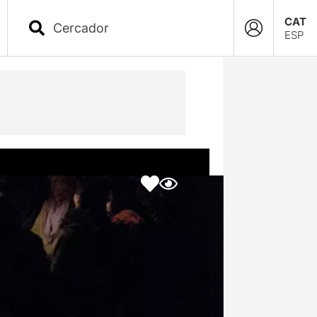
CAT
ESP