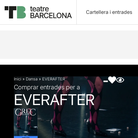
Cartellera i entrades
Descripció
Fitxa artística
Fotos i vídeos
Inici
»
Dansa
»
EVERAFTER
Comprar entrades per a
EVERAFTER