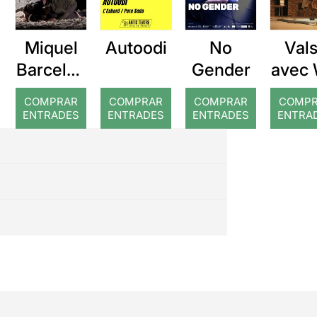
Miquel
Autoodi
No
Val
Barcelon
Gender
avec 
a: Rojos
COMPRAR
COMPRAR
COMPRAR
COMP
ENTRADES
ENTRADES
ENTRADES
ENTRA