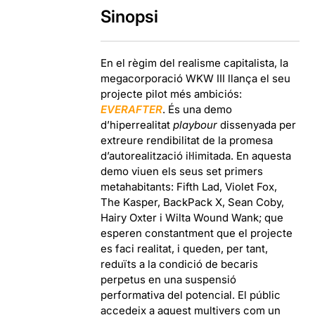
Sinopsi
En el règim del realisme capitalista, la
megacorporació WKW III llança el seu
projecte pilot més ambiciós:
EVERAFTER
. És una demo
d’hiperrealitat
playbour
dissenyada per
extreure rendibilitat de la promesa
d’autorealització il·limitada. En aquesta
demo viuen els seus set primers
metahabitants: Fifth Lad, Violet Fox,
The Kasper, BackPack X, Sean Coby,
Hairy Oxter i Wilta Wound Wank; que
esperen constantment que el projecte
es faci realitat, i queden, per tant,
reduïts a la condició de becaris
perpetus en una suspensió
performativa del potencial.
El públic
accedeix a aquest multivers com un