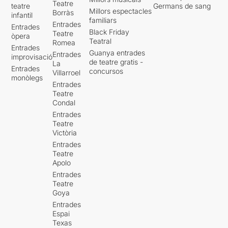
Teatre
teatre
Germans de sang
Millors espectacles
Borràs
infantil
familiars
Entrades
Entrades
Black Friday
Teatre
òpera
Teatral
Romea
Entrades
Guanya entrades
Entrades
improvisació
de teatre gratis -
La
Entrades
concursos
Villarroel
monòlegs
Entrades
Teatre
Condal
Entrades
Teatre
Victòria
Entrades
Teatre
Apolo
Entrades
Teatre
Goya
Entrades
Espai
Texas