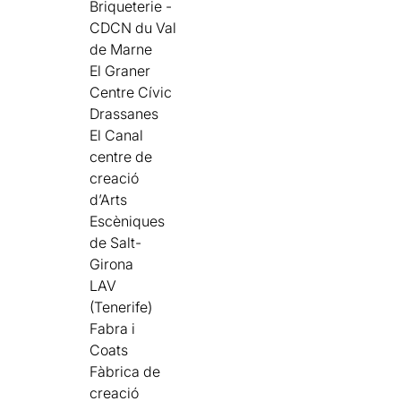
Briqueterie -
CDCN du Val
de Marne
El Graner
Centre Cívic
Drassanes
El Canal
centre de
creació
d’Arts
Escèniques
de Salt-
Girona
LAV
(Tenerife)
Fabra i
Coats
Fàbrica de
creació