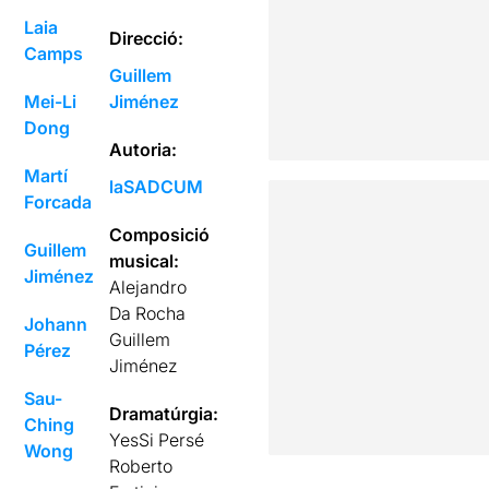
Laia
Direcció:
Camps
Guillem
Mei-Li
Jiménez
Dong
Autoria:
Martí
laSADCUM
Forcada
Composició
Guillem
musical:
Jiménez
Alejandro
Da Rocha
Johann
Guillem
Pérez
Jiménez
Sau-
Dramatúrgia:
Ching
YesSi Persé
Wong
Roberto