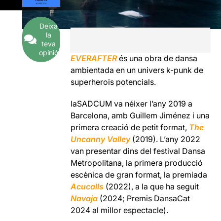
Deixa
la
teva
opinió
EVERAFTER
és una obra de dansa
ambientada en un univers k-punk de
superherois potencials.
laSADCUM va néixer l’any 2019 a
Barcelona, amb Guillem Jiménez i una
primera creació de petit format,
The
Uncanny Valley
(2019). L’any 2022
van presentar dins del festival Dansa
Metropolitana, la primera producció
escènica de gran format, la premiada
Acucalls
(2022), a la que ha seguit
Navaja
(2024; Premis DansaCat
2024 al millor espectacle).