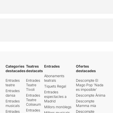
Categories
Teatres
Entrades
Ofertes
destacades
destacats
destacades
Abonaments
Entrades
Entrades
teatrals
Descompte El
teatre
Teatre
Mago Pop 'Nada
Tiquets Regal
Tívoli
es imposible'
Entrades
Entrades
dansa
Entrades
Descompte Ànima
espectacles a
Teatre
Entrades
Madrid
Descompte
Coliseum
musicals
Mamma mia
Millors monòlegs
Entrades
Entrades
Descompte
Millors musicals