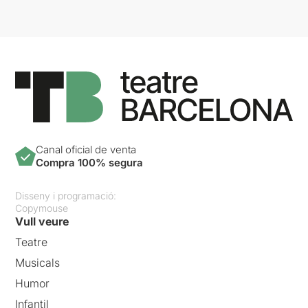
Canal oficial de venta
Compra 100% segura
Disseny i programació:
Copymouse
Vull veure
Teatre
Musicals
Humor
Infantil