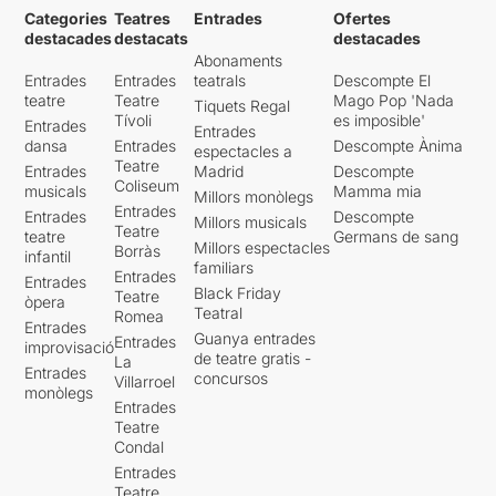
Categories
Teatres
Entrades
Ofertes
destacades
destacats
destacades
Abonaments
Entrades
Entrades
teatrals
Descompte El
teatre
Teatre
Mago Pop 'Nada
Tiquets Regal
Tívoli
es imposible'
Entrades
Entrades
dansa
Entrades
Descompte Ànima
espectacles a
Teatre
Entrades
Madrid
Descompte
Coliseum
musicals
Mamma mia
Millors monòlegs
Entrades
Entrades
Descompte
Millors musicals
Teatre
teatre
Germans de sang
Millors espectacles
Borràs
infantil
familiars
Entrades
Entrades
Black Friday
Teatre
òpera
Teatral
Romea
Entrades
Guanya entrades
Entrades
improvisació
de teatre gratis -
La
Entrades
concursos
Villarroel
monòlegs
Entrades
Teatre
Condal
Entrades
Teatre