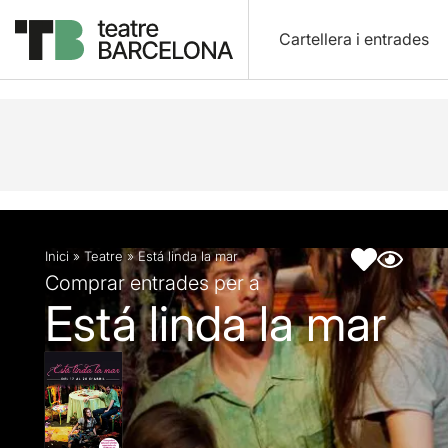
Cartellera i entrades
Descripció
Fitxa artística
Fotos i vídeos
Inici
»
Teatre
»
Está linda la mar
Comprar entrades per a
Está linda la mar