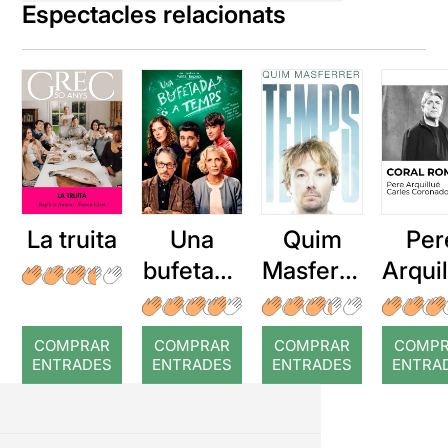
Espectacles relacionats
La truita
Una
Quim
Per
bufetada
Masferre
Arqui
a temps
r: Temps
: Cor
romp
COMPRAR
COMPRAR
COMPRAR
COMP
ENTRADES
ENTRADES
ENTRADES
ENTRA