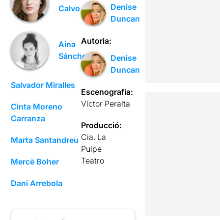
Denise
Calvo
Duncan
Autoria:
Aina
Sánchez
Denise
Duncan
Salvador Miralles
Escenografia:
Víctor Peralta
Cinta Moreno
Carranza
Producció:
Cia. La
Marta Santandreu
Pulpe
Teatro
Mercè Boher
Dani Arrebola