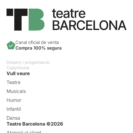
Canal oficial de venta
Compra 100% segura
Disseny i programació:
Copymouse
Vull veure
Teatre
Musicals
Humor
Infantil
Dansa
Teatre Barcelona ©2026
Atenció al client