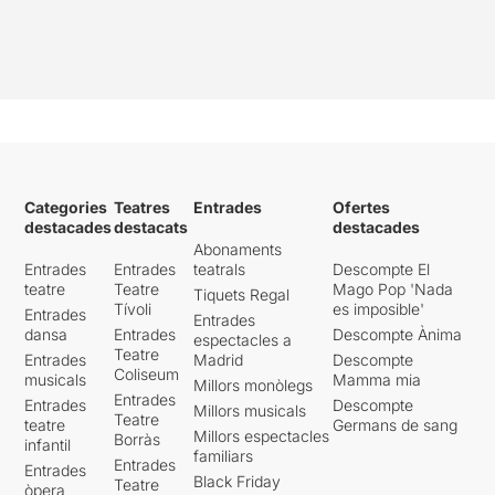
Categories
Teatres
Entrades
Ofertes
destacades
destacats
destacades
Abonaments
Entrades
Entrades
teatrals
Descompte El
teatre
Teatre
Mago Pop 'Nada
Tiquets Regal
Tívoli
es imposible'
Entrades
Entrades
dansa
Entrades
Descompte Ànima
espectacles a
Teatre
Entrades
Madrid
Descompte
Coliseum
musicals
Mamma mia
Millors monòlegs
Entrades
Entrades
Descompte
Millors musicals
Teatre
teatre
Germans de sang
Millors espectacles
Borràs
infantil
familiars
Entrades
Entrades
Black Friday
Teatre
òpera