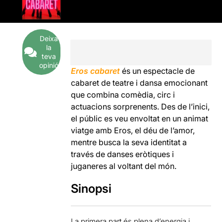
Deixa
la
teva
opinió
Eros cabaret
és un espectacle de
cabaret de teatre i dansa emocionant
que combina comèdia, circ i
actuacions sorprenents. Des de l’inici,
el públic es veu envoltat en un animat
viatge amb Eros, el déu de l’amor,
mentre busca la seva identitat a
través de danses eròtiques i
juganeres al voltant del món.
Sinopsi
La primera part és plena d’energia i