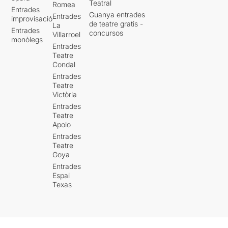
Teatral
Romea
Entrades
Guanya entrades
Entrades
improvisació
de teatre gratis -
La
Entrades
concursos
Villarroel
monòlegs
Entrades
Teatre
Condal
Entrades
Teatre
Victòria
Entrades
Teatre
Apolo
Entrades
Teatre
Goya
Entrades
Espai
Texas