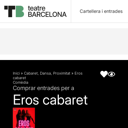
Cartellera i entrades
Descripció
Fitxa artística
Inici
»
Cabaret
,
Dansa
,
Proximitat
»
Eros
cabaret
Comèdia
Comprar entrades per a
Eros cabaret