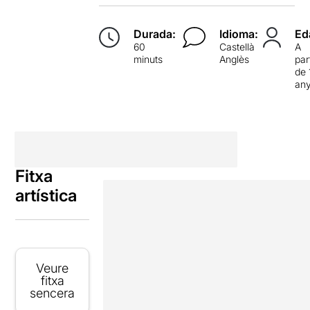
Durada:
Idioma:
Ed
60
Castellà
A
minuts
Anglès
par
de 
an
Fitxa
artística
Veure
fitxa
sencera