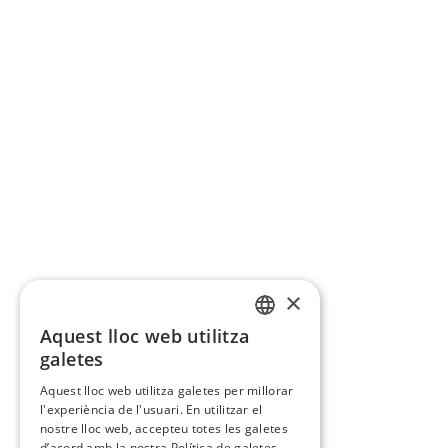
×
Aquest lloc web utilitza
CATALAN
galetes
SPANISH
Aquest lloc web utilitza galetes per millorar
l'experiència de l'usuari. En utilitzar el
nostre lloc web, accepteu totes les galetes
d’acord amb la nostra Política de galetes.