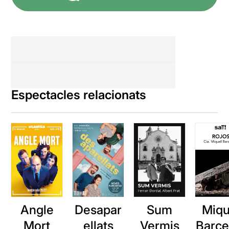
Espectacles relacionats
Angle
Desapar
Sum
Miqu
Mort
ellats
Vermis
Barce