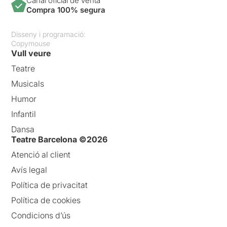
Canal oficial de venta
Compra 100% segura
Disseny i programació:
Copymouse
Vull veure
Teatre
Musicals
Humor
Infantil
Dansa
Teatre Barcelona ©2026
Atenció al client
Avís legal
Política de privacitat
Política de cookies
Condicions d’ús