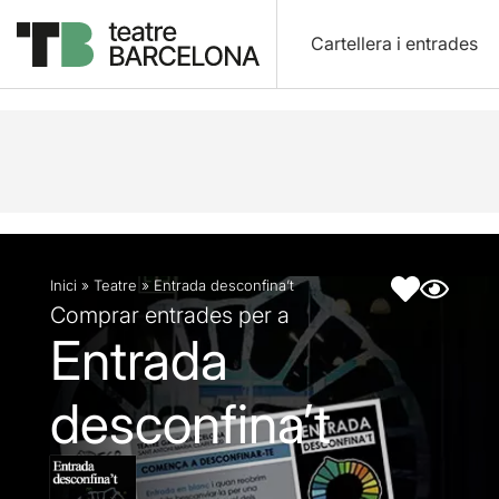
Cartellera i entrades
Descripció
Fitxa artística
Inici
»
Teatre
»
Entrada desconfina’t
Comprar entrades per a
Entrada
desconfina’t