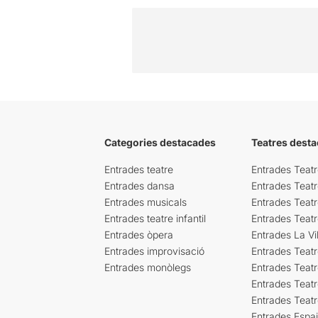
Categories destacades
Teatres desta
Entrades teatre
Entrades Teatr
Entrades dansa
Entrades Teat
Entrades musicals
Entrades Teatr
Entrades teatre infantil
Entrades Teat
Entrades òpera
Entrades La Vil
Entrades improvisació
Entrades Teat
Entrades monòlegs
Entrades Teatr
Entrades Teatr
Entrades Teat
Entrades Espa