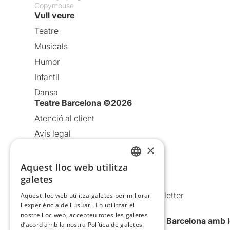
Copymouse
Vull veure
Teatre
Musicals
Humor
Infantil
Dansa
Teatre Barcelona ©2026
Atenció al client
Avís legal
×
Política de privacitat
Política de cookies
Aquest lloc web utilitza
CATALAN
galetes
Condicions d’ús
SPANISH
Comunicacions comercials i Newsletter
Aquest lloc web utilitza galetes per millorar
l'experiència de l'usuari. En utilitzar el
Anuncia’t
nostre lloc web, accepteu totes les galetes
Vull rebre la newsletter de Teatre Barcelona amb 
d’acord amb la nostra Política de galetes.