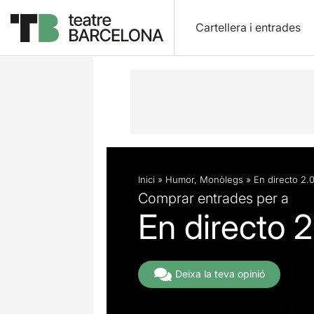
Cartellera i entrades
Descripció
Fitxa artística
Fotos i 
Inici
»
Humor
,
Monòlegs
»
En directo 2.
Comprar entrades per a
En directo 2
Deixa la teva opinió