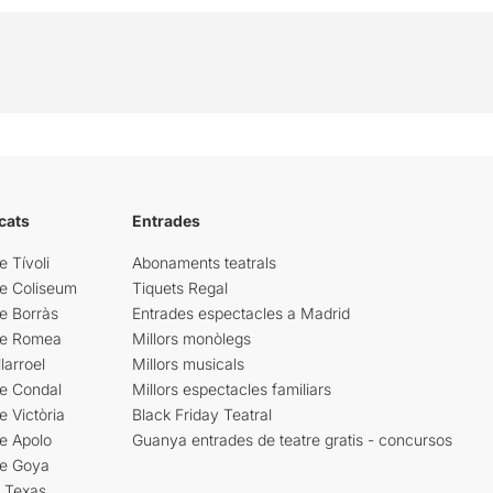
cats
Entrades
e Tívoli
Abonaments teatrals
re Coliseum
Tiquets Regal
e Borràs
Entrades espectacles a Madrid
re Romea
Millors monòlegs
larroel
Millors musicals
re Condal
Millors espectacles familiars
e Victòria
Black Friday Teatral
e Apolo
Guanya entrades de teatre gratis - concursos
re Goya
i Texas