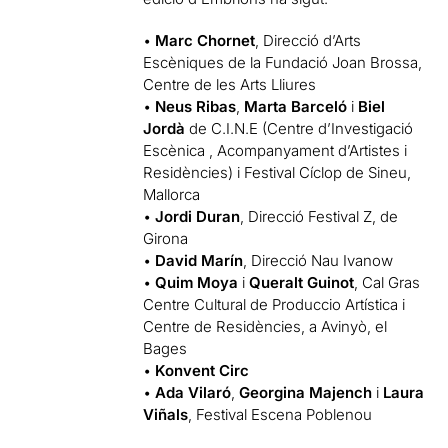
•
Marc Chornet
, Direcció d’Arts
Escèniques de la Fundació Joan Brossa,
Centre de les Arts Lliures
•
Neus Ribas
,
Marta Barceló
i
Biel
Jordà
de C.I.N.E (Centre d’Investigació
Escènica , Acompanyament d’Artistes i
Residències) i Festival Cíclop de Sineu,
Mallorca
•
Jordi Duran
, Direcció Festival Z, de
Girona
•
David Marín
, Direcció Nau Ivanow
•
Quim Moya
i
Queralt Guinot
, Cal Gras
Centre Cultural de Produccio Artística i
Centre de Residències, a Avinyò, el
Bages
•
Konvent Circ
•
Ada Vilaró
,
Georgina Majench
i
Laura
Viñals
, Festival Escena Poblenou