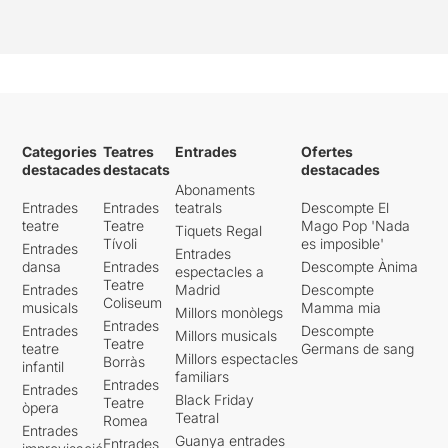
Categories
Teatres
Entrades
Ofertes
destacades
destacats
destacades
Abonaments
Entrades
Entrades
teatrals
Descompte El
teatre
Teatre
Mago Pop 'Nada
Tiquets Regal
Tívoli
es imposible'
Entrades
Entrades
dansa
Entrades
Descompte Ànima
espectacles a
Teatre
Entrades
Madrid
Descompte
Coliseum
musicals
Mamma mia
Millors monòlegs
Entrades
Entrades
Descompte
Millors musicals
Teatre
teatre
Germans de sang
Millors espectacles
Borràs
infantil
familiars
Entrades
Entrades
Black Friday
Teatre
òpera
Teatral
Romea
Entrades
Guanya entrades
Entrades