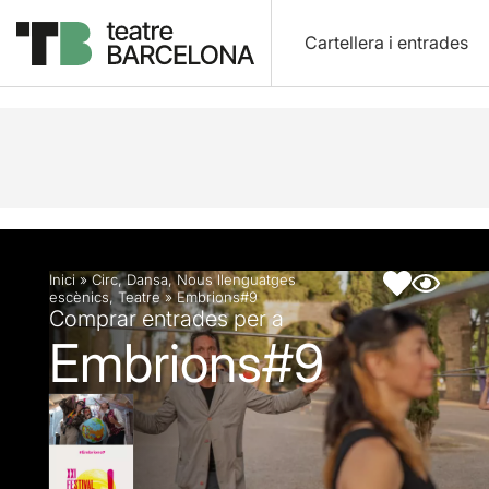
Cartellera i entrades
Descripció
Fitxa artística
Inici
»
Circ
,
Dansa
,
Nous llenguatges
escènics
,
Teatre
»
Embrions#9
Comprar entrades per a
Embrions#9