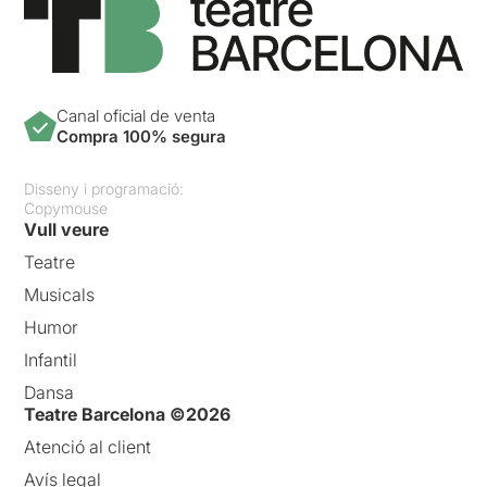
Canal oficial de venta
Compra 100% segura
Disseny i programació:
Copymouse
Vull veure
Teatre
Musicals
Humor
Infantil
Dansa
Teatre Barcelona ©2026
Atenció al client
Avís legal