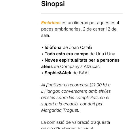
Sinopsi
E
mbrions
és un itinerari per aquestes 4
peces embrionàries, 2 de carrer i 2 de
sala.
•
Idiòfona
de Joan Català
•
Todo esto era campo
de Una i Una
•
Noves espiritualitats per a persones
atees
de Companyia Atzucac
•
Sophie&Alek
de BAAL
Al finalitzar el recorregut (21.00 h) a
L’Hangar, conversarem amb els/les
artistes sobre les complicitats en el
suport a la creació, conduït per
Margarida Troguet.
La comissió de valoració d’aquesta
edició d’Embrions ha sigut: