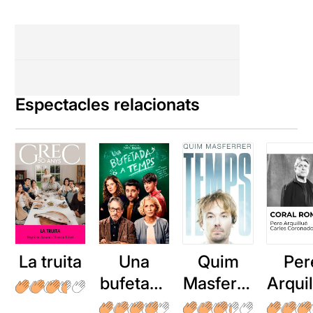
Espectacles relacionats
La truita
Una
Quim
Per
bufetada
Masferre
Arqui
a temps
r: Temps
: Cor