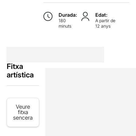
Durada:
Edat:
180
A partir de
minuts
12 anys
Fitxa
artística
Veure
fitxa
sencera