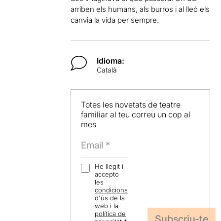
arriben els humans, als burros i al lleó els
canvia la vida per sempre.
Idioma:
Català
Totes les novetats de teatre
familiar al teu correu un cop al
mes
He llegit i
accepto
les
condicions
d'ús
de la
web i la
política de