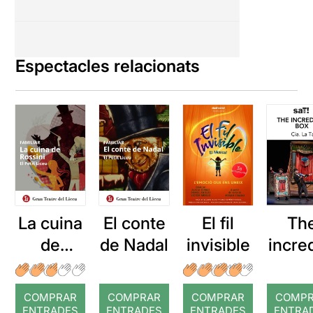
Espectacles relacionats
La cuina
El conte
El fil
Th
de
de Nadal
invisible
incre
Rossini
e b
COMPRAR
COMPRAR
COMPRAR
COMP
ENTRADES
ENTRADES
ENTRADES
ENTRA