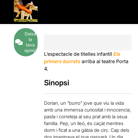
Deixa
la
teva
opinió
L’espectacle de titelles infantil
Els
primers burrets
arriba al teatre Porta
4.
Sinopsi
Dorian, un “burro” jove que viu la vida
amb una immensa curiositat i innocencia,
pasta i correteja al seu prat amb la seua
família. Pep, un lleó, és caçat mentres
dorm i ficat a una gàbia de circ. Cap dels
dos imaginava el que passarà. Un dia