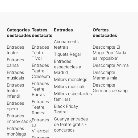
Categories
Teatres
Entrades
Ofertes
destacades
destacats
destacades
Abonaments
Entrades
Entrades
teatrals
Descompte El
teatre
Teatre
Mago Pop 'Nada
Tiquets Regal
Tívoli
es imposible'
Entrades
Entrades
dansa
Entrades
Descompte Ànima
espectacles a
Teatre
Entrades
Madrid
Descompte
Coliseum
musicals
Mamma mia
Millors monòlegs
Entrades
Entrades
Descompte
Millors musicals
Teatre
teatre
Germans de sang
Millors espectacles
Borràs
infantil
familiars
Entrades
Entrades
Black Friday
Teatre
òpera
Teatral
Romea
Entrades
Guanya entrades
Entrades
improvisació
de teatre gratis -
La
Entrades
concursos
Villarroel
monòlegs
Entrades