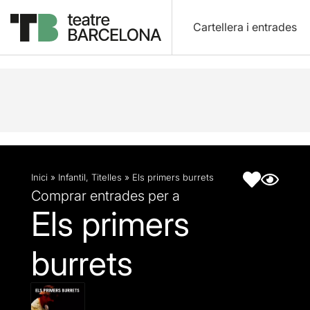
Cartellera i entrades
Descripció
Fitxa artística
Inici
»
Infantil
,
Titelles
»
Els primers burrets
Comprar entrades per a
Els primers
burrets