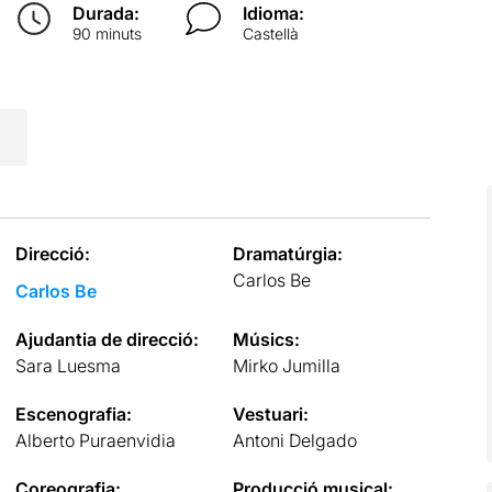
Durada:
Idioma:
90 minuts
Castellà
Direcció:
Dramatúrgia:
Carlos Be
Carlos Be
Ajudantia de direcció:
Músics:
Sara Luesma
Mirko Jumilla
Escenografia:
Vestuari:
Alberto Puraenvidia
Antoni Delgado
Coreografia:
Producció musical: