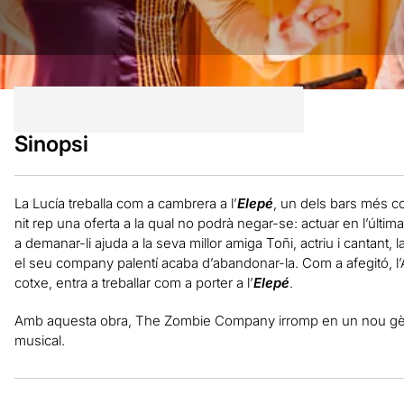
Sinopsi
La Lucía treballa com a cambrera a l’
Elepé
, un dels bars més 
nit rep una oferta a la qual no podrà negar-se: actuar en l’últi
a demanar-li ajuda a la seva millor amiga Toñi, actriu i cantant, 
el seu company palentí acaba d’abandonar-la. Com a afegitó, l’
cotxe, entra a treballar com a porter a l’
Elepé
.
Amb aquesta obra, The Zombie Company irromp en un nou gèner
musical.