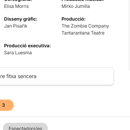
Elisa Morris
Mirko Jumilla
Disseny gràfic:
Producció:
Jan Písařik
The Zombie Company
Tantarantana Teatre
Producció executiva:
Sara Luesma
re fitxa sencera
3
Espectadors/es