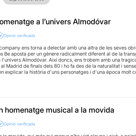
homenatge a l’univers Almodóvar
Opinió verificada
ompany ens torna a delectar amb una altra de les seves obre
os Be aposta per un gènere radicalment diferent al de la trans
l'univers Almodóvar. Així doncs, ens trobem amb una tragi
al Madrid de finals dels 80 i ho fa des de la naturalitat i sen
en explicar la història d'uns personatges i d'una època molt 
ol ser transcendent ni profund en el seu text, com ho és a "Pe
mb vida pròpia, sense caure en cap moment en la superficialit
 el personatge de la Toñi, la qual és totalment entranyable i 
áez, el qual omple l'escenari amb només la seva presència. D'a
a més de vint anys, els personatges piquen l'ullet a l'especta
 els quals aconsegueixen crear una gran complicitat a la sala
un homenatge musical a la movida
s assistents a l'acció, produïnt-se situacions surrealistes, però
fer menció al cartell de l'obra, el qual em sembla molt ben di
Opinió verificada
sperit d'Elepé.
e la movida, qui més qui menys n’ha vist alguna i això, a priori