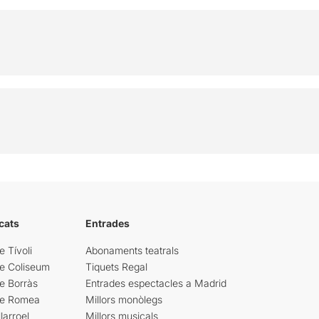
cats
Entrades
e Tívoli
Abonaments teatrals
re Coliseum
Tiquets Regal
e Borràs
Entrades espectacles a Madrid
re Romea
Millors monòlegs
larroel
Millors musicals