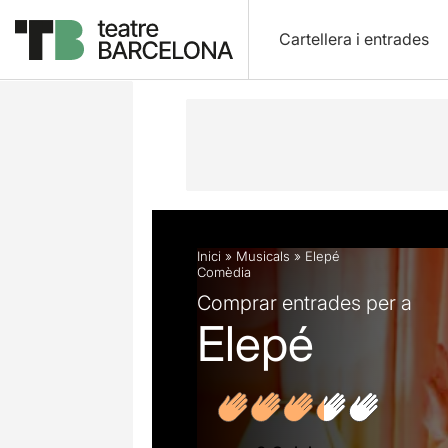
Cartellera i entrades
Descripció
Fitxa artística
Opinion
Inici
»
Musicals
»
Elepé
Comèdia
Comprar entrades per a
Elepé