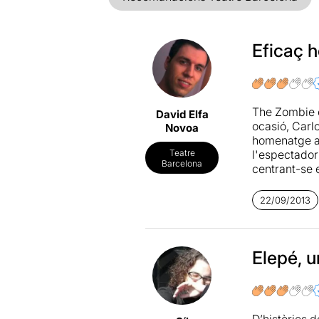
Eficaç 
The Zombie c
David Elfa
ocasió, Carl
Novoa
homenatge a 
l'espectador 
Teatre
Barcelona
centrant-se 
l'autor no v
definits i a
22/09/2013
creacions és
per Fran Arr
història de f
del present,
Elepé, 
incorporen al
m'agradaria 
perfecció l'e
D’històries d