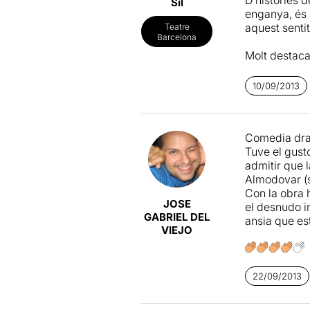
Síl
enganya, és a
aquest senti
Teatre
Barcelona
Molt destaca
cantant que 
10/09/2013
Després d'un
veure
The Z
construir de 
Comedia dram
Tuve el gust
admitir que 
Almodovar (si
Con la obra 
JOSE
el desnudo i
GABRIEL DEL
ansia que es
VIEJO
22/09/2013