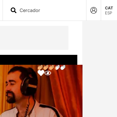
CAT
ESP