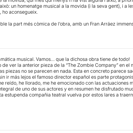
ixò: un homenatge musical a la movida (i la seva gent), i a les
t, ho aconsegueix.
ble la part més còmica de l’obra, amb un Fran Arráez immens e
ens dóna els moments més divertits de l’obra.
 gran inici humorístic, l’obra decau una mica en la trama més
ombie Company
en acció i deixar-se en dur per la seva passi
Carlos Be. Si us agrada el tema, us divertireu i, segur que tar
ática musical. Vamos… que la dichosa obra tiene de todo!
o de ver la anterior pieza de la “The Zombie Company” en el 
las piezas no se parecen en nada. Esta en concreto parece s
n ir más lejos el famoso director español es parte protagonist
he reído, he llorado, me he emocionado con las actuaciones m
ntegral de uno de sus actores y en resumen he disfrutado muc
ta estupenda compañia teatral vuelva por estos lares a traer