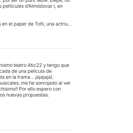
 pel·lícules d’Almódovar i, en
n el paper de Toñi, una actriu i
 dramàtica però val molt la pena
ó i entusiasme i la manera de
al·laregeu alguna de les cançons.
mismo teatro Atic22 y tengo que
acada de una película de
a en la trama… jajajaja).
usicales, me he sonrojado al ver
hísimo!! Por ello espero con
nos nuevas propuestas.