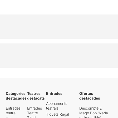
COMPRAR
Categories
Teatres
Entrades
Ofertes
destacades
destacats
destacades
Abonaments
Entrades
Entrades
teatrals
Descompte El
teatre
Teatre
Mago Pop 'Nada
Tiquets Regal
Tívoli
es imposible'