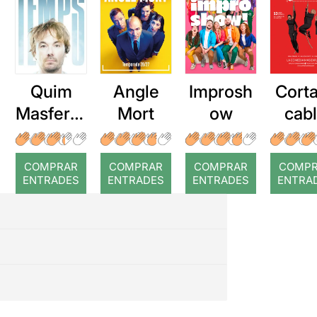
Quim
Angle
Improsh
Corta
Masferre
Mort
ow
cab
r: Temps
roj
COMPRAR
COMPRAR
COMPRAR
COMP
ENTRADES
ENTRADES
ENTRADES
ENTRA