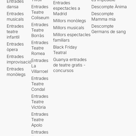
Entrades
Entrades
dansa
Entrades
Descompte Ànima
espectacles a
Teatre
Entrades
Madrid
Descompte
Coliseum
musicals
Mamma mia
Millors monòlegs
Entrades
Entrades
Descompte
Millors musicals
Teatre
teatre
Germans de sang
Millors espectacles
Borràs
infantil
familiars
Entrades
Entrades
Black Friday
Teatre
òpera
Teatral
Romea
Entrades
Guanya entrades
Entrades
improvisació
de teatre gratis -
La
Entrades
concursos
Villarroel
monòlegs
Entrades
Teatre
Condal
Entrades
Teatre
Victòria
Entrades
Teatre
Apolo
Entrades