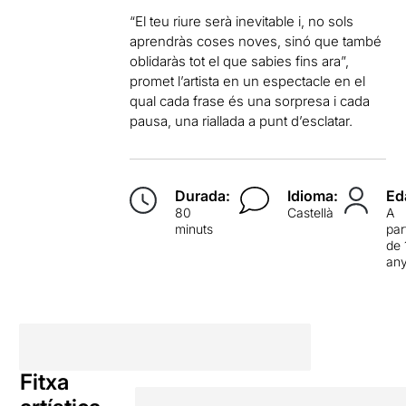
“El teu riure serà inevitable i, no sols
aprendràs coses noves, sinó que també
oblidaràs tot el que sabies fins ara”,
promet l’artista en un espectacle en el
qual cada frase és una sorpresa i cada
pausa, una riallada a punt d’esclatar.
Durada:
Idioma:
Ed
80
Castellà
A
minuts
par
de 
an
Fitxa