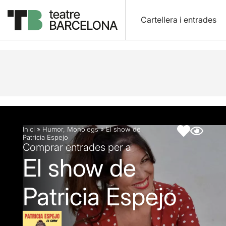
Cartellera i entrades
Descripció
Fitxa artística
Inici
»
Humor
,
Monòlegs
»
El show de
Patricia Espejo
Comprar entrades per a
El show de
Patricia Espejo