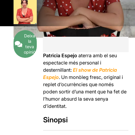
Deixa
la
teva
opinió
Patricia Espejo
aterra amb el seu
espectacle més personal i
desternillant:
El show de Patricia
Espejo
. Un monòleg fresc, original i
replet d’ocurrències que només
poden sortir d’una ment que ha fet de
l’humor absurd la seva senya
d’identitat.
Sinopsi