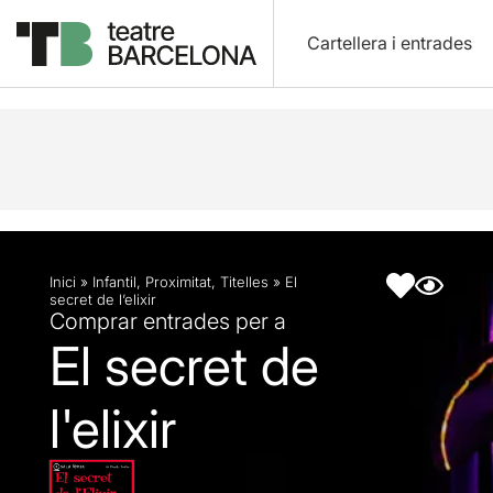
Cartellera i entrades
Descripció
Fitxa artística
Inici
»
Infantil
,
Proximitat
,
Titelles
»
El
secret de l’elixir
Comprar entrades per a
El secret de
l'elixir