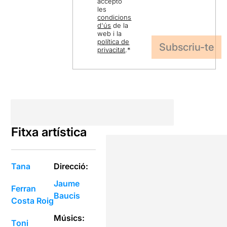
accepto
les
condicions
d'ús
de la
web i la
política de
privacitat
.
*
Fitxa artística
Tana
Direcció:
Jaume
Ferran
Baucis
Costa Roig
Músics:
Toni