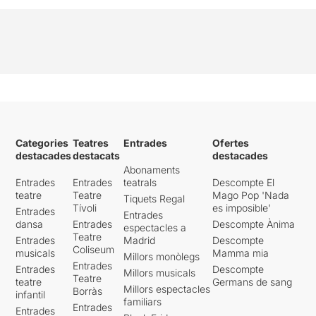
Categories
Teatres
Entrades
Ofertes
destacades
destacats
destacades
Abonaments
Entrades
Entrades
teatrals
Descompte El
teatre
Teatre
Mago Pop 'Nada
Tiquets Regal
Tívoli
es imposible'
Entrades
Entrades
dansa
Entrades
Descompte Ànima
espectacles a
Teatre
Entrades
Madrid
Descompte
Coliseum
musicals
Mamma mia
Millors monòlegs
Entrades
Entrades
Descompte
Millors musicals
Teatre
teatre
Germans de sang
Millors espectacles
Borràs
infantil
familiars
Entrades
Entrades