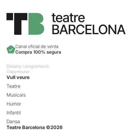
Canal oficial de venta
Compra 100% segura
Disseny i programació:
Copymouse
Vull veure
Teatre
Musicals
Humor
Infantil
Dansa
Teatre Barcelona ©2026