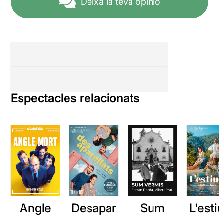
Deixa la teva opinió
Espectacles relacionats
Angle
Desapar
Sum
L'esti