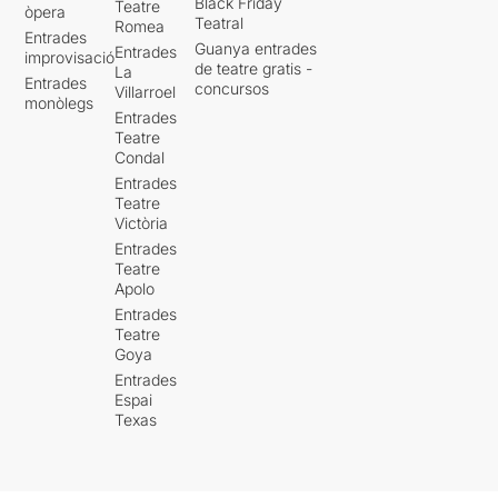
Black Friday
Teatre
òpera
Teatral
Romea
Entrades
Guanya entrades
Entrades
improvisació
de teatre gratis -
La
Entrades
concursos
Villarroel
monòlegs
Entrades
Teatre
Condal
Entrades
Teatre
Victòria
Entrades
Teatre
Apolo
Entrades
Teatre
Goya
Entrades
Espai
Texas