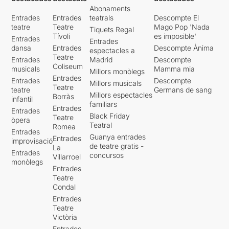
infantil molt conegut que
Abonaments
inicien les dues actrius i el
Entrades
Entrades
teatrals
Descompte El
públic s’hi va incorporant
teatre
Teatre
Mago Pop 'Nada
Tiquets Regal
poc a poc fins a fer un cant
Tívoli
es imposible'
Entrades
col·lectiu com un homenatge
Entrades
dansa
Entrades
Descompte Ànima
espectacles a
a tantes i tantes nenes
Teatre
Entrades
Madrid
Descompte
abusades. Va ser un moment
Coliseum
musicals
Mamma mia
Millors monòlegs
sublim que va fer saltar més
Entrades
Entrades
Descompte
d’una llàgrima.
Millors musicals
Teatre
teatre
Germans de sang
Millors espectacles
Borràs
infantil
familiars
Entrades
Entrades
Black Friday
Teatre
òpera
Teatral
Romea
Entrades
Guanya entrades
Entrades
improvisació
de teatre gratis -
La
Entrades
concursos
Villarroel
monòlegs
Entrades
Teatre
Condal
Entrades
Teatre
Victòria
Entrades