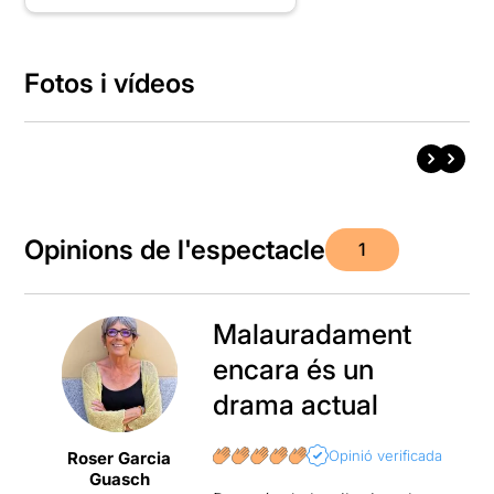
Fotos i vídeos
Opinions de l'espectacle
1
Malauradament
encara és un
drama actual
Opinió verificada
Roser Garcia
Guasch