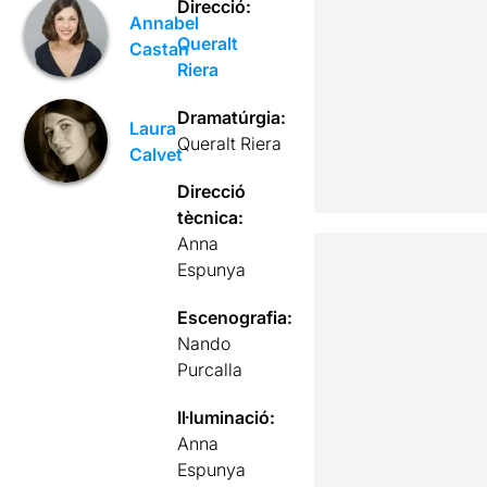
Direcció:
Annabel
Queralt
Castan
Riera
Dramatúrgia:
Laura
Queralt Riera
Calvet
Direcció
tècnica:
Anna
Espunya
Escenografia:
Nando
Purcalla
Il·luminació:
Anna
Espunya