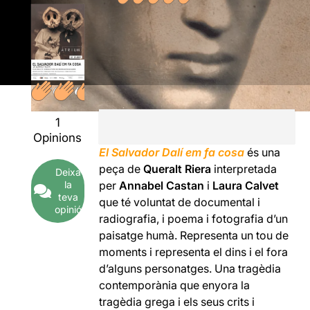
1
Opinions
El Salvador Dalí em fa cosa
és una
peça de
Queralt Riera
interpretada
Deixa
la
per
Annabel Castan
i
Laura Calvet
teva
que té voluntat de documental i
opinió
radiografia, i poema i fotografia d’un
paisatge humà. Representa un tou de
moments i representa el dins i el fora
d’alguns personatges. Una tragèdia
contemporània que enyora la
tragèdia grega i els seus crits i