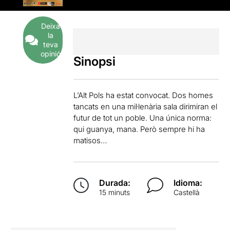
Deixa
la
teva
opinió
Sinopsi
L’Alt Pols ha estat convocat. Dos homes
tancats en una mil·lenària sala dirimiran el
futur de tot un poble. Una única norma:
qui guanya, mana. Però sempre hi ha
matisos…
Durada:
Idioma:
15 minuts
Castellà