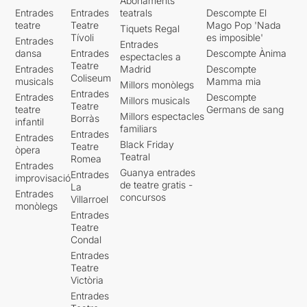
Abonaments
Entrades
Entrades
teatrals
Descompte El
teatre
Teatre
Mago Pop 'Nada
Tiquets Regal
Tívoli
es imposible'
Entrades
Entrades
dansa
Entrades
Descompte Ànima
espectacles a
Teatre
Entrades
Madrid
Descompte
Coliseum
musicals
Mamma mia
Millors monòlegs
Entrades
Entrades
Descompte
Millors musicals
Teatre
teatre
Germans de sang
Millors espectacles
Borràs
infantil
familiars
Entrades
Entrades
Black Friday
Teatre
òpera
Teatral
Romea
Entrades
Guanya entrades
Entrades
improvisació
de teatre gratis -
La
Entrades
concursos
Villarroel
monòlegs
Entrades
Teatre
Condal
Entrades
Teatre
Victòria
Entrades