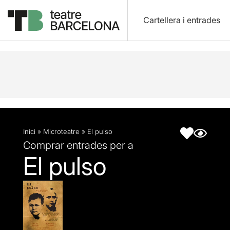
Cartellera i entrades
Descripció
Fitxa artística
Inici
»
Microteatre
»
El pulso
Comprar entrades per a
El pulso