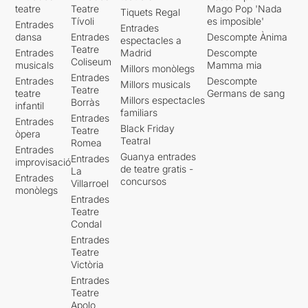
teatre
Teatre
Mago Pop 'Nada
Tiquets Regal
Tívoli
es imposible'
Entrades
Entrades
dansa
Entrades
Descompte Ànima
espectacles a
Teatre
Entrades
Madrid
Descompte
Coliseum
musicals
Mamma mia
Millors monòlegs
Entrades
Entrades
Descompte
Millors musicals
Teatre
teatre
Germans de sang
Millors espectacles
Borràs
infantil
familiars
Entrades
Entrades
Black Friday
Teatre
òpera
Teatral
Romea
Entrades
Guanya entrades
Entrades
improvisació
de teatre gratis -
La
Entrades
concursos
Villarroel
monòlegs
Entrades
Teatre
Condal
Entrades
Teatre
Victòria
Entrades
Teatre
Apolo