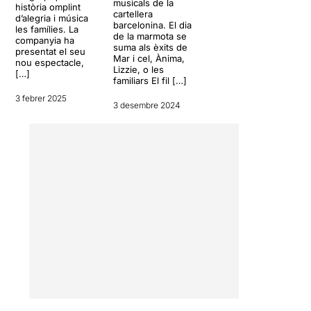
musicals de la
història omplint
cartellera
d’alegria i música
barcelonina. El dia
les famílies. La
de la marmota se
companyia ha
suma als èxits de
presentat el seu
Mar i cel, Ànima,
nou espectacle,
Lizzie, o les
[…]
familiars El fil […]
3 febrer 2025
3 desembre 2024