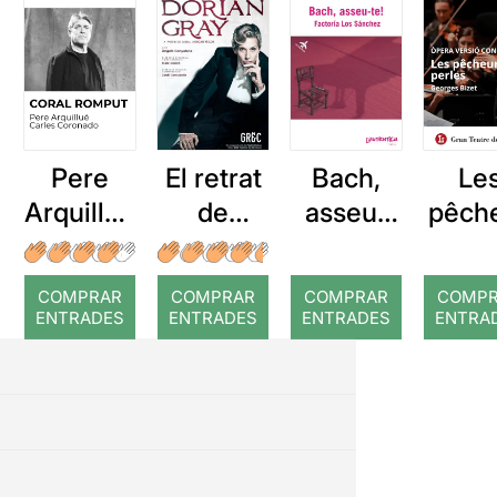
Pere
El retrat
Bach,
Le
Arquillué
de
asseu-
pêch
: Coral
Dorian
te!
s d
romput
Gray
perl
COMPRAR
COMPRAR
COMPRAR
COMP
ENTRADES
ENTRADES
ENTRADES
ENTRA