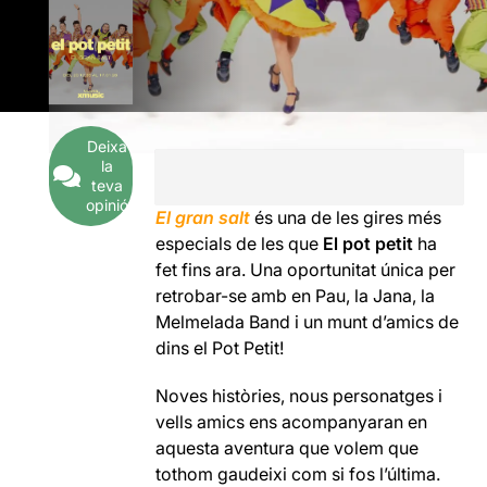
Deixa
la
teva
opinió
El gran salt
és una de les gires més
especials de les que
El pot petit
ha
fet fins ara. Una oportunitat única per
retrobar-se amb en Pau, la Jana, la
Melmelada Band i un munt d’amics de
dins el Pot Petit!
Noves històries, nous personatges i
vells amics ens acompanyaran en
aquesta aventura que volem que
tothom gaudeixi com si fos l’última.