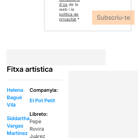
d'ús
de la
web i la
política de
privacitat
.
*
Fitxa artística
Helena
Companyia:
Bagué
El Pot Petit
Vilà
Libreto:
Siddartha
Pepe
Vargas
Rovira
Martínez
Juárez