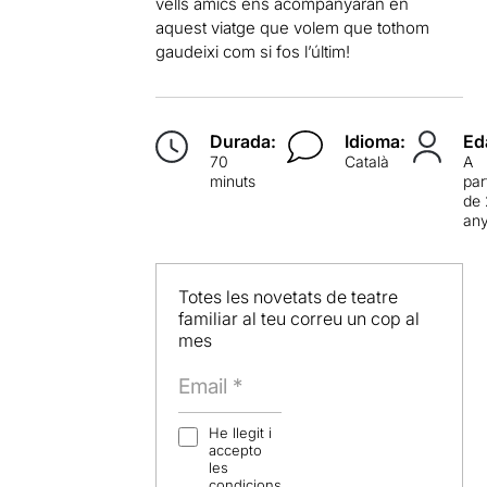
vells amics ens acompanyaran en
aquest viatge que volem que tothom
gaudeixi com si fos l’últim!
Durada:
Idioma:
Ed
70
Català
A
minuts
par
de
an
Totes les novetats de teatre
familiar al teu correu un cop al
mes
He llegit i
accepto
les
condicions