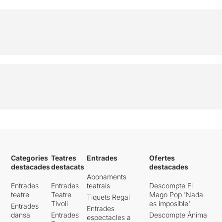
Categories
Teatres
Entrades
Ofertes
destacades
destacats
destacades
Abonaments
Entrades
Entrades
teatrals
Descompte El
teatre
Teatre
Mago Pop 'Nada
Tiquets Regal
Tívoli
es imposible'
Entrades
Entrades
dansa
Entrades
Descompte Ànima
espectacles a