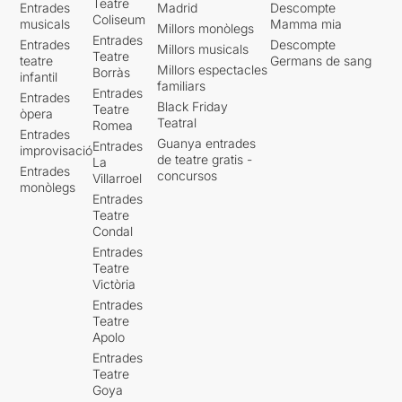
Teatre
Entrades
Madrid
Descompte
Coliseum
musicals
Mamma mia
Millors monòlegs
Entrades
Entrades
Descompte
Millors musicals
Teatre
teatre
Germans de sang
Millors espectacles
Borràs
infantil
familiars
Entrades
Entrades
Black Friday
Teatre
òpera
Teatral
Romea
Entrades
Guanya entrades
Entrades
improvisació
de teatre gratis -
La
Entrades
concursos
Villarroel
monòlegs
Entrades
Teatre
Condal
Entrades
Teatre
Victòria
Entrades
Teatre
Apolo
Entrades
Teatre
Goya