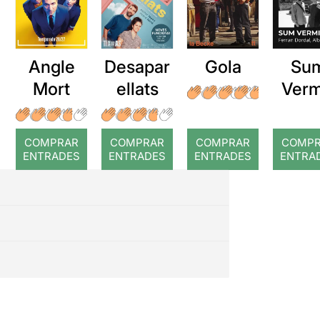
Angle
Desapar
Gola
Su
Mort
ellats
Verm
COMPRAR
COMPRAR
COMPRAR
COMP
ENTRADES
ENTRADES
ENTRADES
ENTRA