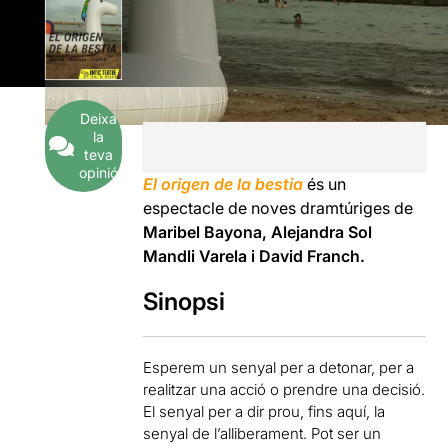
Deixa
la
teva
opinió
El origen de la bestia
és un
espectacle de noves dramtúriges de
Maribel Bayona,
Alejandra Sol
Mandli Varela i David Franch.
Sinopsi
Esperem un senyal per a detonar, per a
realitzar una acció o prendre una decisió.
El senyal per a dir prou, fins aquí, la
senyal de l’alliberament. Pot ser un