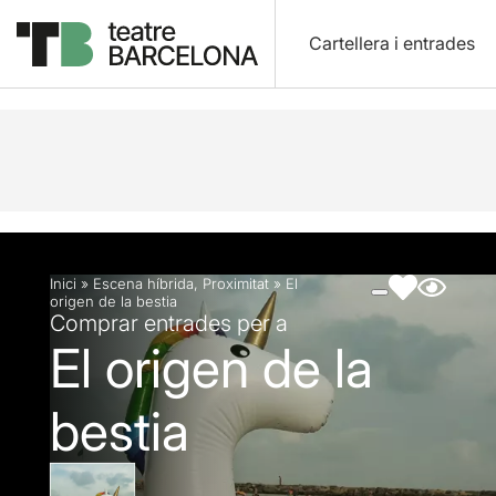
Cartellera i entrades
Descripció
Fitxa artística
Fotos i vídeos
Inici
»
Escena híbrida
,
Proximitat
»
El
origen de la bestia
Comprar entrades per a
El origen de la
bestia