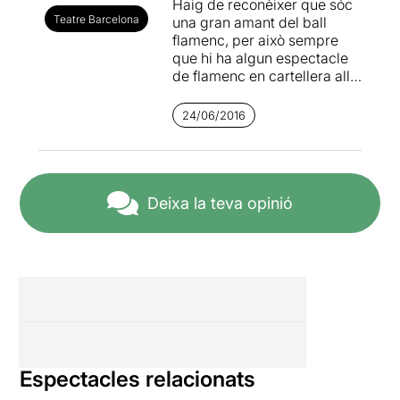
Haig de reconèixer que sóc
Teatre Barcelona
una gran amant del ball
flamenc, per això sempre
que hi ha algun espectacle
de flamenc en cartellera allà
que me n'hi en vaig amb els
ulls tancats.
24/06/2016
“El Novio” és un espectacle
que ha volgut fusionar el ball
flamenc amb la música
clàssica; i dic volgut, perquè
Deixa la teva opinió
penso que no s’ha
aconseguit el que es
buscava. No hi ha prou en
fusionar a tres magnífics
bailaores amb la
meravellosa música de
Bach, Chopin, Albéniz i
Piazzolla . En aquesta ocasió
no ha quallat. No em
Espectacles relacionats
pregunteu perquè, però el
resultat no és el que