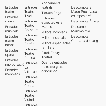
He vist altres espectacles on
Abonaments
s'ha fusionat clàssic amb
Entrades
Entrades
teatrals
Descompte El
flamenc,creieu-me si us dic
teatre
Teatre
Mago Pop 'Nada
Tiquets Regal
que quan la cosa funciona,
Tívoli
es imposible'
Entrades
Entrades
és realment espectacular !!!
dansa
Entrades
Descompte Ànima
espectacles a
Teatre
Entrades
Madrid
Descompte
Coliseum
musicals
Mamma mia
Millors monòlegs
Entrades
Entrades
Descompte
Millors musicals
Teatre
teatre
Germans de sang
Millors espectacles
Borràs
infantil
familiars
Entrades
Entrades
Black Friday
Teatre
òpera
Teatral
Romea
Entrades
Guanya entrades
Entrades
improvisació
de teatre gratis -
La
Entrades
concursos
Villarroel
monòlegs
Entrades
Teatre
Condal
Entrades
Teatre
Victòria
Entrades