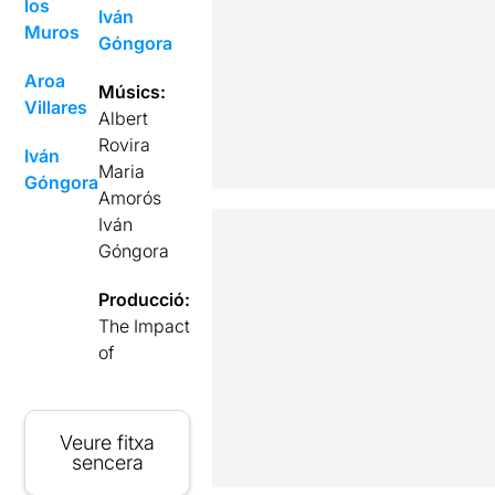
los
Iván
Muros
Góngora
Aroa
Músics:
Villares
Albert
Rovira
Iván
Maria
Góngora
Amorós
Iván
Góngora
Producció:
The Impact
of
Veure fitxa
sencera