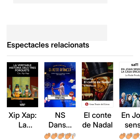
Espectacles relacionats
Xip Xap:
NS
El conte
En J
La
Dansa:
de Nadal
sen
veritable
El Petit
por i