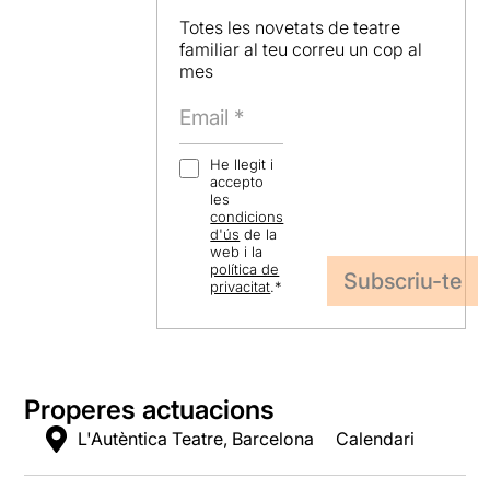
Famílies monoparentals i
nombroses: 10% de descompte
Totes les novetats de teatre
a taquilla
familiar al teu correu un cop al
Carnet de biblioteques: 10% de
mes
descompte a taquilla
Targeta rosa: 10% de
descompte a taquilla.
He llegit i
accepto
les
condicions
d'ús
de la
web i la
política de
privacitat
.
*
Properes actuacions
L'Autèntica Teatre, Barcelona
Calendari