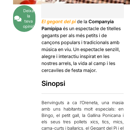
Deixa
la
teva
El gegant del pi
de la
Companyia
opinió
Pamipipa
és un espectacle de titelles
gegants per als més petits i de
cançons populars i tradicionals amb
música en viu. Un espectacle senzill,
alegre i interactiu inspirat en les
nostres arrels, la vida al camp i les
cercaviles de festa major.
Sinopsi
Benvinguts a ca l’Oreneta, una masia
amb uns habitants molt especials: en
Bingo, el petit gall, la Gallina Ponicana i
els seus tres pollets xics, tics, mics,
cama-curts i ballarics, el Gegant del Pi i el