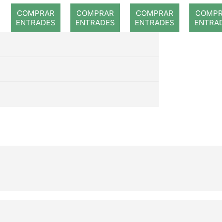
història
Príncep
cas
COMPRAR
COMPRAR
COMPRAR
COMP
dels tres
enca
ENTRADES
ENTRADES
ENTRADES
ENTRA
porquets
da