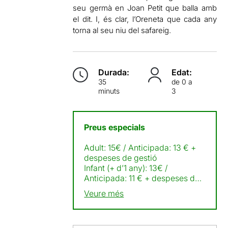
seu germà en Joan Petit que balla amb
el dit. I, és clar, l’Oreneta que cada any
torna al seu niu del safareig.
Durada:
Edat:
35
de 0 a
minuts
3
Preus especials
Adult: 15€ / Anticipada: 13 € +
despeses de gestió
Infant (+ d’1 any): 13€ /
Anticipada: 11 € + despeses de
gestió
Veure més
Infant menor d’1 any: gratuït,
excepte les instal·lacions
immersives