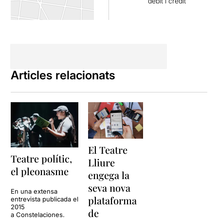
dèbit i crèdit
Articles relacionats
El Teatre
Teatre polític,
Lliure
el pleonasme
engega la
seva nova
En una extensa
plataforma
entrevista publicada el
2015
de
a Constelaciones.