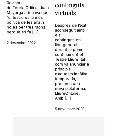
Revista
continguts
de Teoria Crítica, Juan
virtuals
Mayorga afirmava que
“el teatre és la més
política de les arts, i
Després de l’èxit
ho és per tres raons:
aconseguit amb
perquè es fa […]
els
continguts on-
2 desembre 2022
line generats
durant el primer
confinament el
Teatre Lliure, tal
com va anunciar a
principis
d’aquesta insòlita
temporada,
presenta una
nova plataforma:
LliureOnLine.
Amb […]
5 novembre 2020