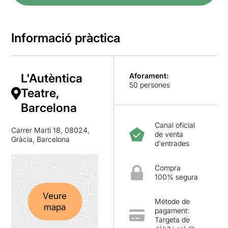
Informació pràctica
L'Autèntica
Aforament:
50 persones
Teatre,
Barcelona
Canal oficial
Carrer Martí 18, 08024,
de venta
Gràcia, Barcelona
d'entrades
Compra
100% segura
Veure
Métode de
mapa
pagament:
Targeta de