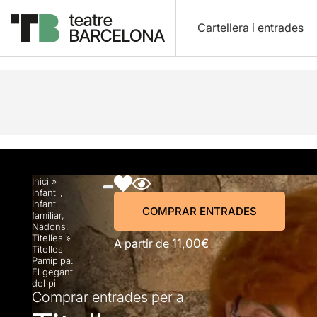
Cartellera i entrades
Descripció
Horaris
Fitxa artística
Fotos i víd
Inici
»
Infantil
,
Infantil i
COMPRAR ENTRADES
familiar
,
Nadons
,
Titelles
»
A partir de
11,00€
Titelles
Pamipipa:
El gegant
del pi
Comprar entrades per a