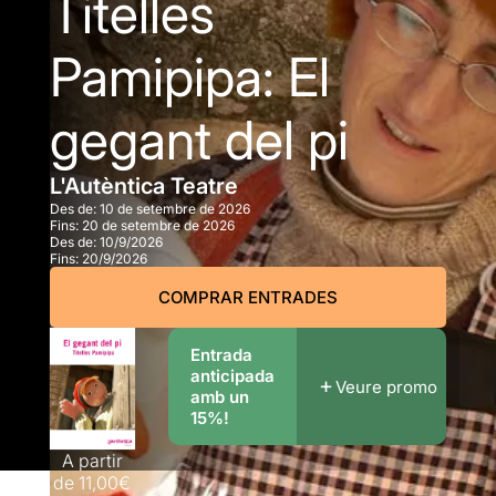
Titelles
Pamipipa: El
gegant del pi
L'Autèntica Teatre
Des de:
10 de setembre de 2026
Fins:
20 de setembre de 2026
Des de:
10/9/2026
Fins:
20/9/2026
COMPRAR ENTRADES
Entrada
anticipada
Veure promo
amb un
15%!
A partir
de
11,00€