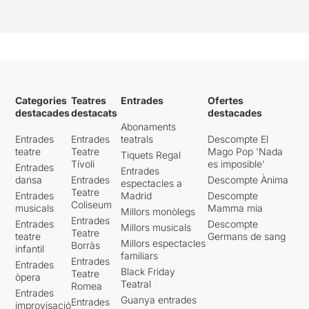
Categories
Teatres
Entrades
Ofertes
destacades
destacats
destacades
Abonaments
Entrades
Entrades
teatrals
Descompte El
teatre
Teatre
Mago Pop 'Nada
Tiquets Regal
Tívoli
es imposible'
Entrades
Entrades
dansa
Entrades
Descompte Ànima
espectacles a
Teatre
Entrades
Madrid
Descompte
Coliseum
musicals
Mamma mia
Millors monòlegs
Entrades
Entrades
Descompte
Millors musicals
Teatre
teatre
Germans de sang
Millors espectacles
Borràs
infantil
familiars
Entrades
Entrades
Black Friday
Teatre
òpera
Teatral
Romea
Entrades
Guanya entrades
Entrades
improvisació