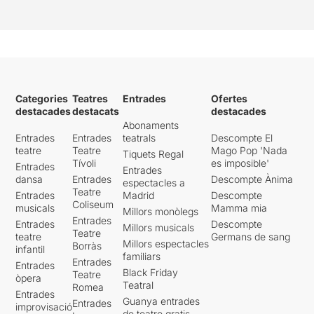
Categories
Teatres
Entrades
Ofertes
destacades
destacats
destacades
Abonaments
Entrades
Entrades
teatrals
Descompte El
teatre
Teatre
Mago Pop 'Nada
Tiquets Regal
Tívoli
es imposible'
Entrades
Entrades
dansa
Entrades
Descompte Ànima
espectacles a
Teatre
Entrades
Madrid
Descompte
Coliseum
musicals
Mamma mia
Millors monòlegs
Entrades
Entrades
Descompte
Millors musicals
Teatre
teatre
Germans de sang
Millors espectacles
Borràs
infantil
familiars
Entrades
Entrades
Black Friday
Teatre
òpera
Teatral
Romea
Entrades
Guanya entrades
Entrades
improvisació
de teatre gratis -