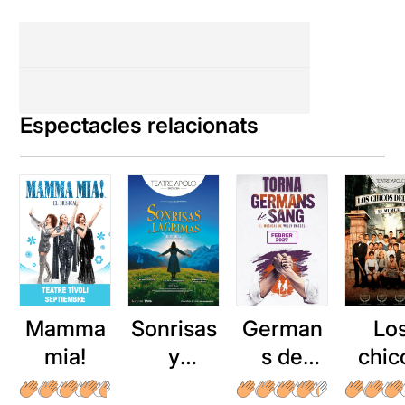
Espectacles relacionats
Mamma
Sonrisas
German
Lo
mia!
y
s de
chic
lágrimas
sang
del c