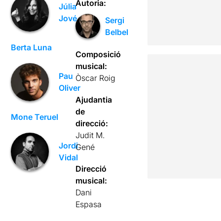
Autoria:
Júlia
Jové
Sergi
Belbel
Berta Luna
Composició
musical:
Pau
Òscar Roig
Oliver
Ajudantia
de
Mone Teruel
direcció:
Judit M.
Jordi
Gené
Vidal
Direcció
musical:
Dani
Espasa