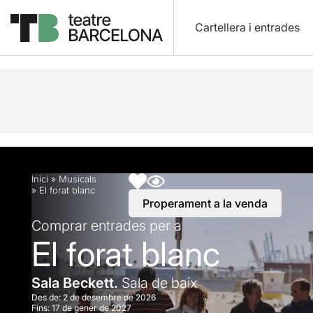
Cartellera i entrades
Descripció
Horaris
Fitxa artística
Info pràctic
Inici
»
Musicals
»
El forat blanc
Properament a la venda
Comprar entrades per a
El forat blanc
Sala Beckett.
Sala de baix
Des de:
2 de desembre de 2026
Fins:
17 de gener de 2027