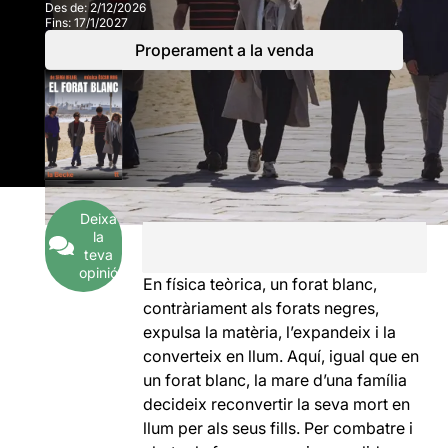
Des de:
2/12/2026
Fins:
17/1/2027
Properament a la venda
Deixa
la
teva
opinió
En física teòrica, un forat blanc,
contràriament als forats negres,
expulsa la matèria, l’expandeix i la
converteix en llum. Aquí, igual que en
un forat blanc, la mare d’una família
decideix reconvertir la seva mort en
llum per als seus fills. Per combatre i