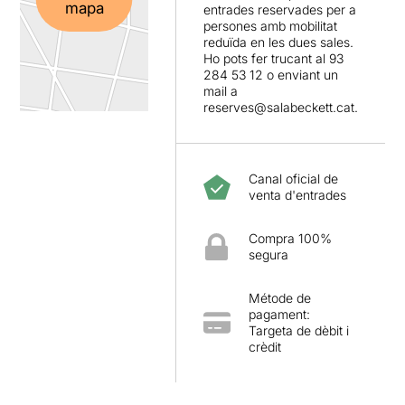
mapa
entrades reservades per a
persones amb mobilitat
reduïda en les dues sales.
Ho pots fer trucant al 93
284 53 12 o enviant un
mail a
reserves@salabeckett.cat.
Canal oficial de
venta d'entrades
Compra 100%
segura
Métode de
pagament:
Targeta de dèbit i
crèdit