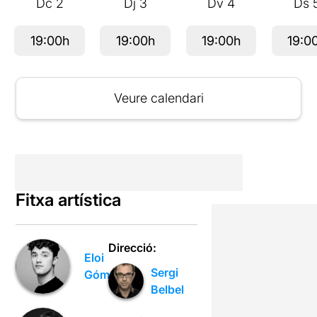
Dc
2
Dj
3
Dv
4
Ds
19:00h
19:00h
19:00h
19:0
Veure calendari
Fitxa artística
Direcció:
Eloi
Sergi
Gómez
Belbel