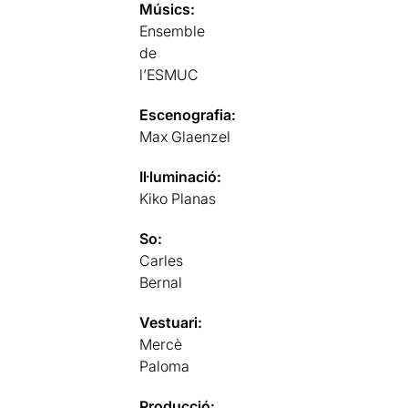
Músics:
Ensemble
de
l’ESMUC
Escenografia:
Max Glaenzel
Il·luminació:
Kiko Planas
So:
Carles
Bernal
Vestuari:
Mercè
Paloma
Producció: