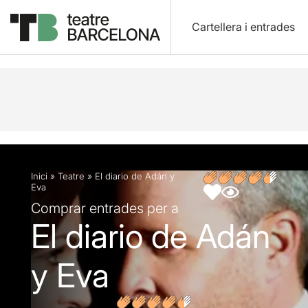
Cartellera i entrades
Descripció
Fitxa artística
Opinions
Inici
»
Teatre
»
El diario de Adán y
Eva
Comprar entrades per a
El diario de Adán
y Eva