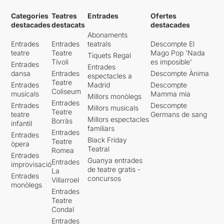
Categories
Teatres
Entrades
Ofertes
destacades
destacats
destacades
Abonaments
Entrades
Entrades
teatrals
Descompte El
teatre
Teatre
Mago Pop 'Nada
Tiquets Regal
Tívoli
es imposible'
Entrades
Entrades
dansa
Entrades
Descompte Ànima
espectacles a
Teatre
Entrades
Madrid
Descompte
Coliseum
musicals
Mamma mia
Millors monòlegs
Entrades
Entrades
Descompte
Millors musicals
Teatre
teatre
Germans de sang
Millors espectacles
Borràs
infantil
familiars
Entrades
Entrades
Black Friday
Teatre
òpera
Teatral
Romea
Entrades
Guanya entrades
Entrades
improvisació
de teatre gratis -
La
Entrades
concursos
Villarroel
monòlegs
Entrades
Teatre
Condal
Entrades