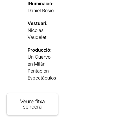
Il·luminació:
Daniel Bosio
Vestuari:
Nicolás
Vaudelet
Producció:
Un Cuervo
en Milán
Pentación
Espectáculos
Veure fitxa
sencera