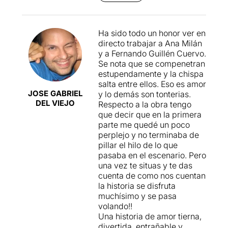
amb respecte. Boníssima
incorporació d’una trama
paral·lela que permet un joc
Ha sido todo un honor ver en
interessant i intel·ligent.
directo trabajar a Ana Milán
Escenografia senzilla, però
y a Fernando Guillén Cuervo.
suficient, però el que
Se nota que se compenetran
destaca per damunt de tot
estupendamente y la chispa
és el text i la interpretació.
salta entre ellos. Eso es amor
Un text que, a partir de la
JOSE GABRIEL
y lo demás son tonterias.
posada en escena, permet
DEL VIEJO
Respecto a la obra tengo
valorar el gran treball de
que decir que en la primera
producció i direcció, de
parte me quedé un poco
Miguel Angel Solá, i unes
perplejo y no terminaba de
interpretacions, tan del
pillar el hilo de lo que
Guillén Cuervo com de la
pasaba en el escenario. Pero
Milán que son formidables. I
una vez te situas y te das
la música (la original i la
cuenta de como nos cuentan
publicitària) és molt i molt
la historia se disfruta
bona. Resumint, una obra
muchísimo y se pasa
que formarà part dels hits
volando!!
d’aquesta temporada.
Una historia de amor tierna,
Llegir-ne més
divertida, entrañable y