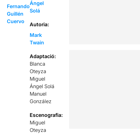
Ángel
Fernando
Solá
Guillén
Cuervo
Autoria:
Mark
Twain
Adaptació:
Blanca
Oteyza
Miguel
Ángel Solá
Manuel
González
Escenografia:
Miguel
Oteyza