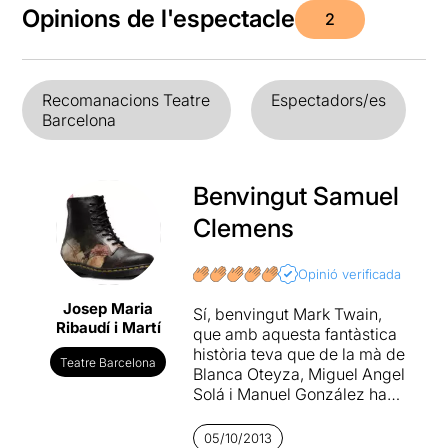
Opinions de l'espectacle
2
Recomanacions Teatre
Espectadors/es
Barcelona
Benvingut Samuel
Clemens
Opinió verificada
Josep Maria
Sí, benvingut Mark Twain,
Ribaudí i Martí
que amb aquesta fantàstica
història teva que de la mà de
Teatre Barcelona
Blanca Oteyza, Miguel Angel
Solá i Manuel González ha
esdevingut una peça teatral
de la que se n’ha de parlar
05/10/2013