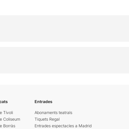
cats
Entrades
e Tívoli
Abonaments teatrals
re Coliseum
Tiquets Regal
e Borràs
Entrades espectacles a Madrid