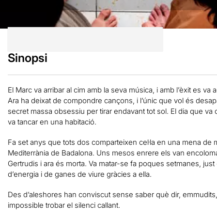
Sinopsi
El Marc va arribar al cim amb la seva música, i amb l’èxit es va a
Ara ha deixat de compondre cançons, i l’únic que vol és desapar
secret massa obsessiu per tirar endavant tot sol. El dia que va 
va tancar en una habitació.
Fa set anys que tots dos comparteixen cel·la en una mena de m
Mediterrània de Badalona. Uns mesos enrere els van encolomar 
Gertrudis i ara és morta. Va matar-se fa poques setmanes, just 
d’energia i de ganes de viure gràcies a ella.
Des d’aleshores han conviscut sense saber què dir, emmudits
impossible trobar el silenci callant.