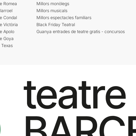
re Romea
Millors monòlegs
larroel
Millors musicals
re Condal
Millors espectacles familiars
e Victòria
Black Friday Teatral
e Apolo
Guanya entrades de teatre gratis - concursos
re Goya
i Texas