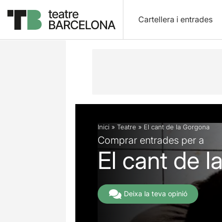
Cartellera i entrades
Descripció
Fitxa artística
Fotos i 
Inici
»
Teatre
»
El cant de la Gorgona
Comprar entrades per a
El cant de 
Deixa la teva opinió