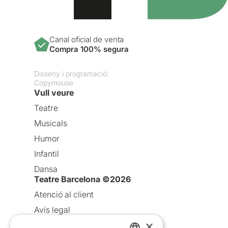
Canal oficial de venta
Compra 100% segura
Disseny i programació:
Copymouse
Vull veure
Teatre
Musicals
Humor
Infantil
Dansa
Teatre Barcelona ©2026
Atenció al client
Avís legal
×
Política de privacitat