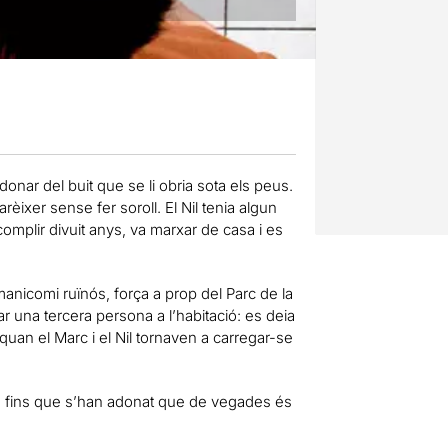
donar del buit que se li obria sota els peus.
èixer sense fer soroll. El Nil tenia algun
complir divuit anys, va marxar de casa i es
anicomi ruïnós, força a prop del Parc de la
una tercera persona a l’habitació: es deia
quan el Marc i el Nil tornaven a carregar-se
, fins que s’han adonat que de vegades és