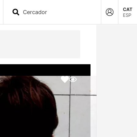
CAT
ESP