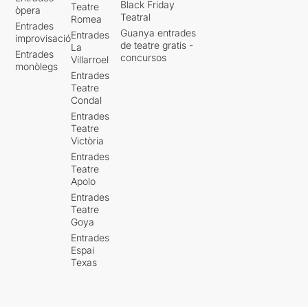
Black Friday
Teatre
òpera
Teatral
Romea
Entrades
Guanya entrades
Entrades
improvisació
de teatre gratis -
La
Entrades
concursos
Villarroel
monòlegs
Entrades
Teatre
Condal
Entrades
Teatre
Victòria
Entrades
Teatre
Apolo
Entrades
Teatre
Goya
Entrades
Espai
Texas