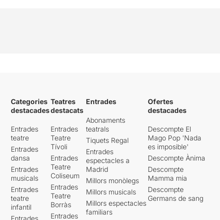
Categories
Teatres
Entrades
Ofertes
destacades
destacats
destacades
Abonaments
Entrades
Entrades
teatrals
Descompte El
teatre
Teatre
Mago Pop 'Nada
Tiquets Regal
Tívoli
es imposible'
Entrades
Entrades
dansa
Entrades
Descompte Ànima
espectacles a
Teatre
Entrades
Madrid
Descompte
Coliseum
musicals
Mamma mia
Millors monòlegs
Entrades
Entrades
Descompte
Millors musicals
Teatre
teatre
Germans de sang
Millors espectacles
Borràs
infantil
familiars
Entrades
Entrades