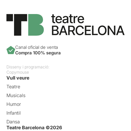
Canal oficial de venta
Compra 100% segura
Disseny i programació:
Copymouse
Vull veure
Teatre
Musicals
Humor
Infantil
Dansa
Teatre Barcelona ©2026