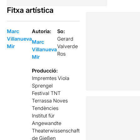
Fitxa artística
Marc
Autoria:
So:
Villanueva
Gerard
Marc
Mir
Valverde
Villanueva
Ros
Mir
Producció:
Impremtes Viola
Sprengel
Festival TNT
Terrassa Noves
Tendències
Institut für
Angewandte
Theaterwissenschaft
de Gießen