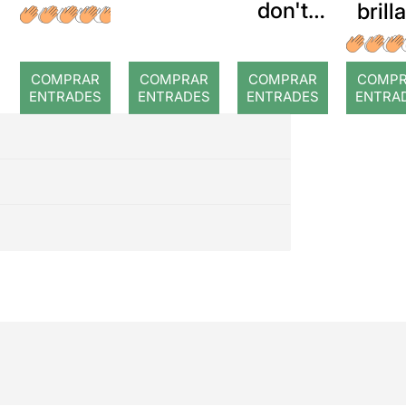
don't
brill
look
imper
arab
ció 
COMPRAR
COMPRAR
COMPRAR
COMP
mor
ENTRADES
ENTRADES
ENTRADES
ENTRA
d'u
piani