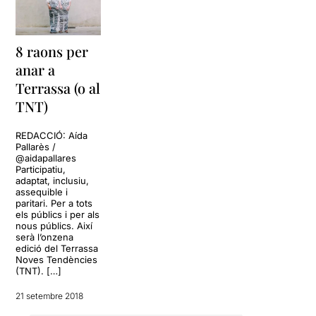
8 raons per
anar a
Terrassa (o al
TNT)
REDACCIÓ: Aída
Pallarès /
@aidapallares
Participatiu,
adaptat, inclusiu,
assequible i
paritari. Per a tots
els públics i per als
nous públics. Així
serà l’onzena
edició del Terrassa
Noves Tendències
(TNT). […]
21 setembre 2018