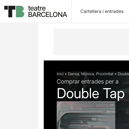
Cartellera i entrades
Descripció
Fitxa artística
Fotos i 
Inici
»
Dansa
,
Música
,
Proximitat
»
Doubl
Comprar entrades per a
Double Tap