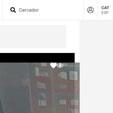
CAT
ESP