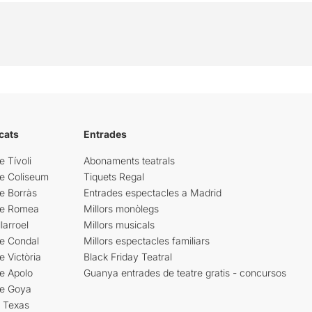
cats
Entrades
e Tívoli
Abonaments teatrals
re Coliseum
Tiquets Regal
e Borràs
Entrades espectacles a Madrid
re Romea
Millors monòlegs
larroel
Millors musicals
re Condal
Millors espectacles familiars
e Victòria
Black Friday Teatral
e Apolo
Guanya entrades de teatre gratis - concursos
re Goya
i Texas