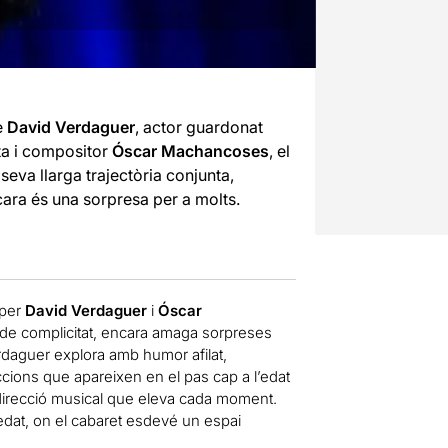
e
David Verdaguer
, actor guardonat
sta i compositor
Óscar Machancoses
, el
eva llarga trajectòria conjunta,
ara és una sorpresa per a molts.
 per
David Verdaguer
i
Óscar
ys de complicitat, encara amaga sorpreses
erdaguer explora amb humor afilat,
iccions que apareixen en el pas cap a l’edat
 direcció musical que eleva cada moment.
edat, on el cabaret esdevé un espai