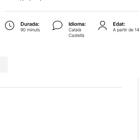
Durada:
Idioma:
Edat:
90 minuts
Català
A partir de 1
Castellà