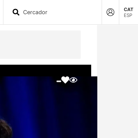
CAT
ESP