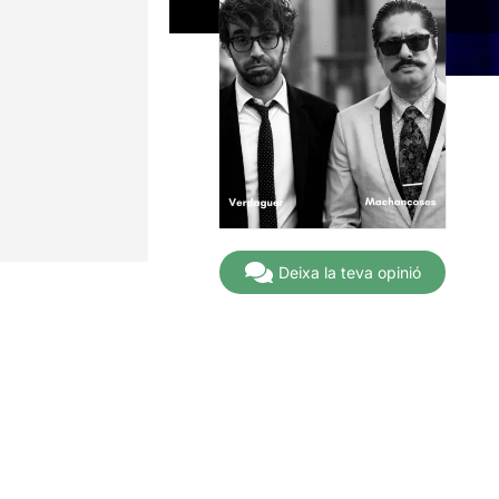
Deixa la teva opinió