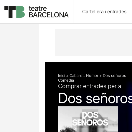
Cartellera i entrades
Descripció
Fitxa artística
Fotos i 
Inici
»
Cabaret
,
Humor
»
Dos señoros
Comèdia
Comprar entrades per a
Dos señoro