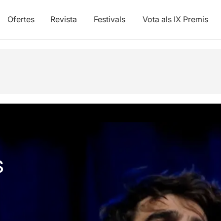
Ofertes
Revista
Festivals
Vota als IX Premis
vídeos
s