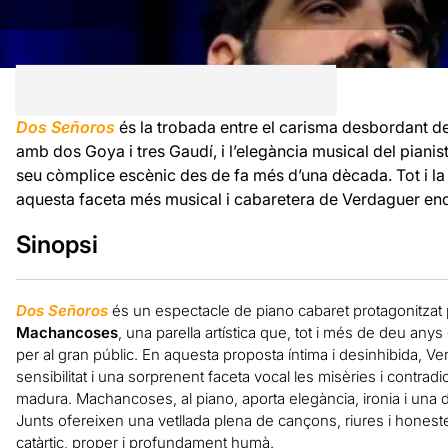
Dos Señoros
és la trobada entre el carisma desbordant d
amb dos Goya i tres Gaudí, i l’elegància musical del piani
seu còmplice escènic des de fa més d’una dècada. Tot i la s
aquesta faceta més musical i cabaretera de Verdaguer enc
Sinopsi
Dos Señoros
és un espectacle de piano cabaret protagonitzat
Machancoses
, una parella artística que, tot i més de deu an
per al gran públic. En aquesta proposta íntima i desinhibida, V
sensibilitat i una sorprenent faceta vocal les misèries i contrad
madura. Machancoses, al piano, aporta elegància, ironia i una
Junts ofereixen una vetllada plena de cançons, riures i honest
catàrtic, proper i profundament humà.