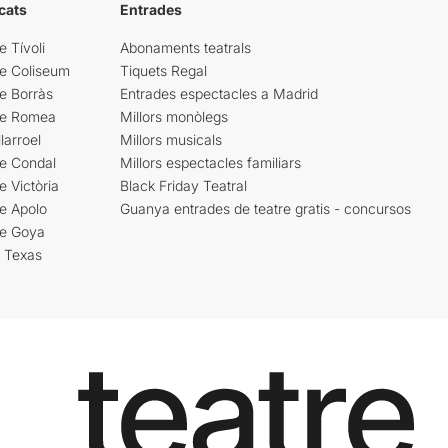
cats
Entrades
e Tívoli
Abonaments teatrals
re Coliseum
Tiquets Regal
e Borràs
Entrades espectacles a Madrid
re Romea
Millors monòlegs
larroel
Millors musicals
re Condal
Millors espectacles familiars
e Victòria
Black Friday Teatral
e Apolo
Guanya entrades de teatre gratis - concursos
re Goya
i Texas