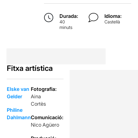
Durada:
Idioma:
40
Castellà
minuts
Fitxa artística
Elske van
Fotografia:
Gelder
Aina
Cortès
Philine
Dahlmann
Comunicació:
Nico Agüero