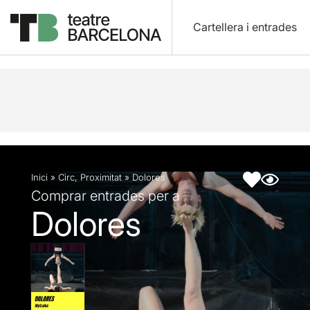
Cartellera i entrades
Descripció
Fitxa artística
Fotos i vídeos
Inici
»
Circ
,
Proximitat
»
Dolores
Comprar entrades per a
Dolores