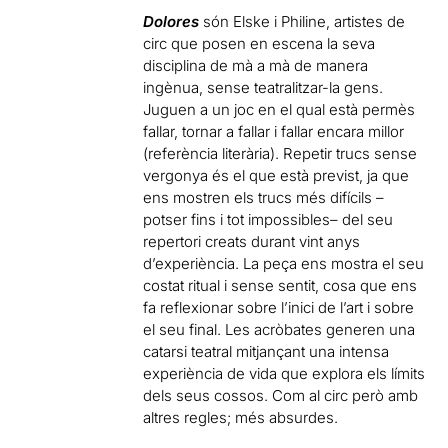
Dolores
són Elske i Philine, artistes de
circ que posen en escena la seva
disciplina de mà a mà de manera
ingènua, sense teatralitzar-la gens.
Juguen a un joc en el qual està permès
fallar, tornar a fallar i fallar encara millor
(referència literària). Repetir trucs sense
vergonya és el que està previst, ja que
ens mostren els trucs més difícils –
potser fins i tot impossibles– del seu
repertori creats durant vint anys
d’experiència. La peça ens mostra el seu
costat ritual i sense sentit, cosa que ens
fa reflexionar sobre l’inici de l’art i sobre
el seu final. Les acròbates generen una
catarsi teatral mitjançant una intensa
experiència de vida que explora els límits
dels seus cossos. Com al circ però amb
altres regles; més absurdes.