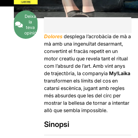
Deixa
la
teva
opinió
Dolores
desplega l’acrobàcia de mà a
mà amb una ingenuïtat desarmant,
convertint el fracàs repetit en un
motor creatiu que revela tant el ritual
com l’absurd de l’art. Amb vint anys
de trajectòria, la companyia
My!Laika
transformen els límits del cos en
catarsi escènica, jugant amb regles
més absurdes que les del circ per
mostrar la bellesa de tornar a intentar
allò que sembla impossible.
Sinopsi