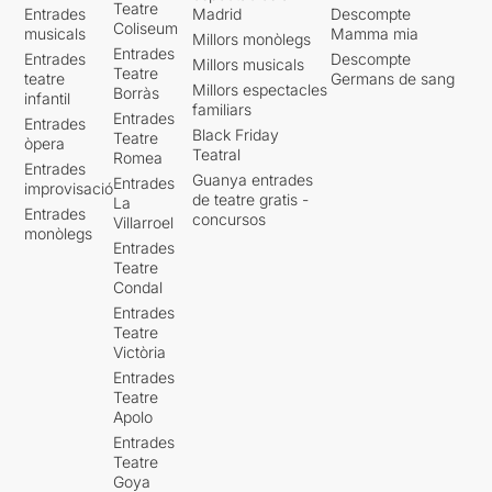
Teatre
Entrades
Madrid
Descompte
Coliseum
musicals
Mamma mia
Millors monòlegs
Entrades
Entrades
Descompte
Millors musicals
Teatre
teatre
Germans de sang
Millors espectacles
Borràs
infantil
familiars
Entrades
Entrades
Black Friday
Teatre
òpera
Teatral
Romea
Entrades
Guanya entrades
Entrades
improvisació
de teatre gratis -
La
Entrades
concursos
Villarroel
monòlegs
Entrades
Teatre
Condal
Entrades
Teatre
Victòria
Entrades
Teatre
Apolo
Entrades
Teatre
Goya