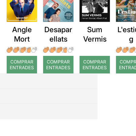
Angle
Desapar
Sum
L'esti
Mort
ellats
Vermis
g
COMPRAR
COMPRAR
COMPRAR
COMP
ENTRADES
ENTRADES
ENTRADES
ENTRA