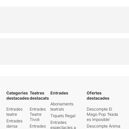
Categories
Teatres
Entrades
Ofertes
destacades
destacats
destacades
Abonaments
Entrades
Entrades
teatrals
Descompte El
teatre
Teatre
Mago Pop 'Nada
Tiquets Regal
Tívoli
es imposible'
Entrades
Entrades
dansa
Entrades
Descompte Ànima
espectacles a