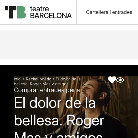
Cartellera i entrades
Descripció
Fitxa artística
Inici
»
Recital poètic
»
El dolor de la
bellesa. Roger Mas y amigos
Comprar entrades per a
El dolor de la
bellesa. Roger
Mas y amigos