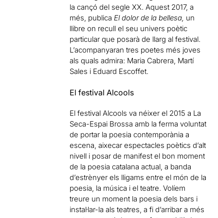
la cançó del segle XX. Aquest 2017, a
més, publica
El dolor de la bellesa,
un
llibre on recull el seu univers poètic
particular que posarà de llarg al festival.
L’acompanyaran tres poetes més joves
als quals admira: Maria Cabrera, Martí
Sales i Eduard Escoffet.
El festival Alcools
El festival Alcools va néixer el 2015 a La
Seca-Espai Brossa amb la ferma voluntat
de portar la poesia contemporània a
escena, aixecar espectacles poètics d’alt
nivell i posar de manifest el bon moment
de la poesia catalana actual, a banda
d’estrènyer els lligams entre el món de la
poesia, la música i el teatre. Volíem
treure un moment la poesia dels bars i
instal·lar-la als teatres, a fi d’arribar a més