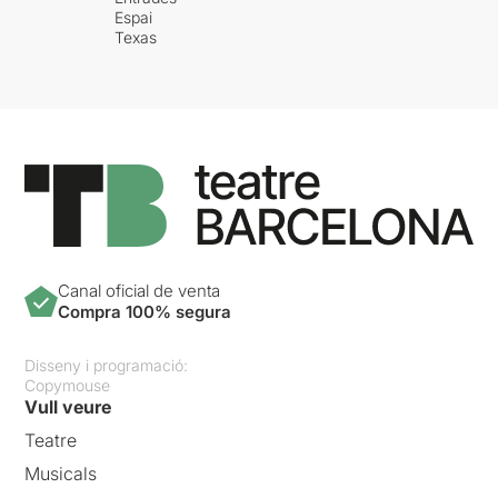
Espai
Texas
Canal oficial de venta
Compra 100% segura
Disseny i programació:
Copymouse
Vull veure
Teatre
Musicals