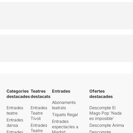
Categories
Teatres
Entrades
Ofertes
destacades
destacats
destacades
Abonaments
Entrades
Entrades
teatrals
Descompte El
teatre
Teatre
Mago Pop 'Nada
Tiquets Regal
Tívoli
es imposible'
Entrades
Entrades
dansa
Entrades
Descompte Ànima
espectacles a
Teatre
Entrades
Madrid
Descompte