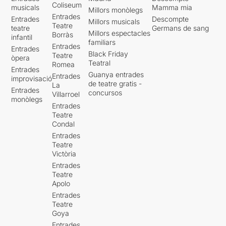
Coliseum
musicals
Mamma mia
Millors monòlegs
Entrades
Entrades
Descompte
Millors musicals
Teatre
teatre
Germans de sang
Millors espectacles
Borràs
infantil
familiars
Entrades
Entrades
Black Friday
Teatre
òpera
Teatral
Romea
Entrades
Guanya entrades
Entrades
improvisació
de teatre gratis -
La
Entrades
concursos
Villarroel
monòlegs
Entrades
Teatre
Condal
Entrades
Teatre
Victòria
Entrades
Teatre
Apolo
Entrades
Teatre
Goya
Entrades