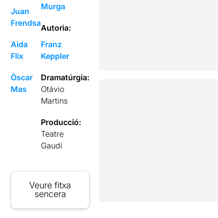
Murga
Juan
Frendsa
Autoria:
Aida
Franz
Flix
Keppler
Òscar
Dramatúrgia:
Mas
Otávio
Martins
Producció:
Teatre
Gaudí
Veure fitxa
sencera