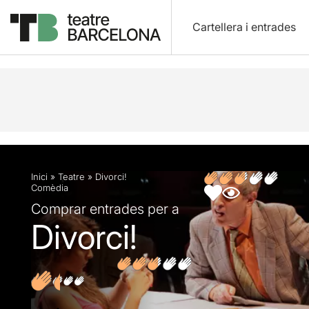
Cartellera i entrades
Descripció
Fitxa artística
Fotos i vídeos
Opin
Inici
»
Teatre
»
Divorci!
Comèdia
Comprar entrades per a
Divorci!