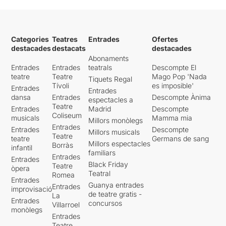
Categories
Teatres
Entrades
Ofertes
destacades
destacats
destacades
Abonaments
Entrades
Entrades
teatrals
Descompte El
teatre
Teatre
Mago Pop 'Nada
Tiquets Regal
Tívoli
es imposible'
Entrades
Entrades
dansa
Entrades
Descompte Ànima
espectacles a
Teatre
Entrades
Madrid
Descompte
Coliseum
musicals
Mamma mia
Millors monòlegs
Entrades
Entrades
Descompte
Millors musicals
Teatre
teatre
Germans de sang
Millors espectacles
Borràs
infantil
familiars
Entrades
Entrades
Black Friday
Teatre
òpera
Teatral
Romea
Entrades
Guanya entrades
Entrades
improvisació
de teatre gratis -
La
Entrades
concursos
Villarroel
monòlegs
Entrades
Teatre