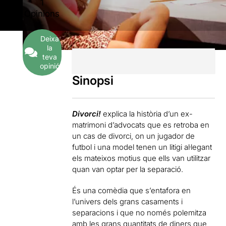
1
Opinions
Deixa
la
teva
opinió
Sinopsi
Divorci!
explica la història d’un ex-
matrimoni d’advocats que es retroba en
un cas de divorci, on un jugador de
futbol i una model tenen un litigi al·legant
els mateixos motius que ells van utilitzar
quan van optar per la separació.
És una comèdia que s’entafora en
l’univers dels grans casaments i
separacions i que no només polemitza
amb les grans quantitats de diners que