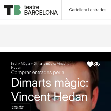
Cartellera i entrades
Descripció
Fitxa artística
Inici
»
Màgia
»
Dimarts màgic: Vincent
Hedan
Comprar entrades per a
Dimarts màgic:
Vincent Hedan