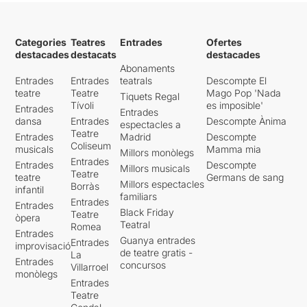
Categories
Teatres
Entrades
Ofertes
destacades
destacats
destacades
Abonaments
Entrades
Entrades
teatrals
Descompte El
teatre
Teatre
Mago Pop 'Nada
Tiquets Regal
Tívoli
es imposible'
Entrades
Entrades
dansa
Entrades
Descompte Ànima
espectacles a
Teatre
Entrades
Madrid
Descompte
Coliseum
musicals
Mamma mia
Millors monòlegs
Entrades
Entrades
Descompte
Millors musicals
Teatre
teatre
Germans de sang
Millors espectacles
Borràs
infantil
familiars
Entrades
Entrades
Black Friday
Teatre
òpera
Teatral
Romea
Entrades
Guanya entrades
Entrades
improvisació
de teatre gratis -
La
Entrades
concursos
Villarroel
monòlegs
Entrades
Teatre