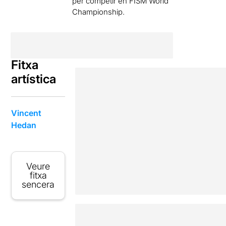
per competir en FISM World
Championship.
Fitxa
artística
Vincent
Hedan
Veure
fitxa
sencera