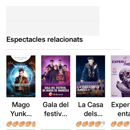
Espectacles relacionats
Mago
La Casa
Exper
Gala del
Yunke:
dels
ent
festival
Hangar
Àngels
de