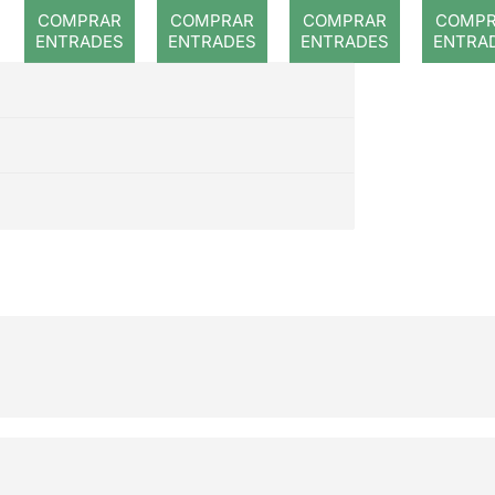
52
màgia
COMPRAR
COMPRAR
COMPRAR
COMP
de
ENTRADES
ENTRADES
ENTRADES
ENTRA
Manresa