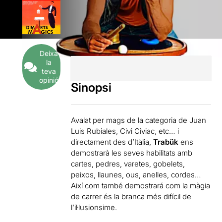
Deixa
la
teva
opinió
Sinopsi
Avalat per mags de la categoria de Juan
Luis Rubiales, Civi Civiac, etc… i
directament des d’Itàlia,
Trabük
ens
demostrarà les seves habilitats amb
cartes, pedres, varetes, gobelets,
peixos, llaunes, ous, anelles, cordes…
Així com també demostrará com la màgia
de carrer és la branca més difícil de
l’il·lusionsime.