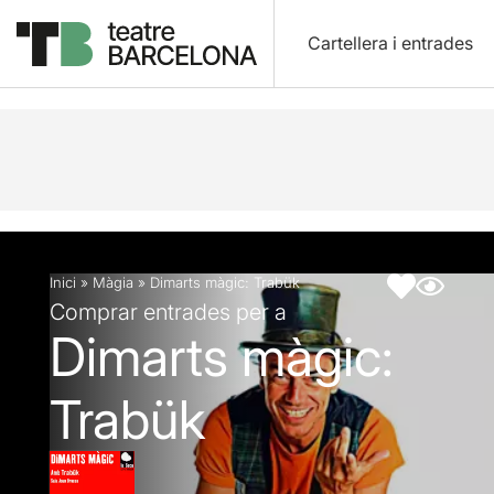
Cartellera i entrades
Descripció
Fitxa artística
Inici
»
Màgia
»
Dimarts màgic: Trabük
Comprar entrades per a
Dimarts màgic:
Trabük