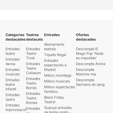
Categories
Teatres
Entrades
Ofertes
destacades
destacats
destacades
Abonaments
Entrades
Entrades
teatrals
Descompte El
teatre
Teatre
Mago Pop 'Nada
Tiquets Regal
Tívoli
es imposible'
Entrades
Entrades
dansa
Entrades
Descompte Ànima
espectacles a
Teatre
Entrades
Madrid
Descompte
Coliseum
musicals
Mamma mia
Millors monòlegs
Entrades
Entrades
Descompte
Millors musicals
Teatre
teatre
Germans de sang
Millors espectacles
Borràs
infantil
familiars
Entrades
Entrades
Black Friday
Teatre
òpera
Teatral
Romea
Entrades
Guanya entrades
Entrades
improvisació
de teatre gratis -
La