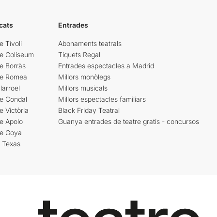
cats
Entrades
e Tívoli
Abonaments teatrals
re Coliseum
Tiquets Regal
e Borràs
Entrades espectacles a Madrid
re Romea
Millors monòlegs
larroel
Millors musicals
re Condal
Millors espectacles familiars
e Victòria
Black Friday Teatral
e Apolo
Guanya entrades de teatre gratis - concursos
re Goya
i Texas