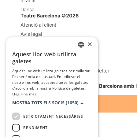
Infantil
Dansa
Teatre Barcelona ©2026
Atenció al client
Avís legal
×
Política de privacitat
Política de cookies
Aquest lloc web utilitza
CATALAN
galetes
Condicions d’ús
SPANISH
Comunicacions comercials i Newsletter
Aquest lloc web utilitza galetes per millorar
l'experiència de l'usuari. En utilitzar el
Anuncia’t
nostre lloc web, accepteu totes les galetes
Vull rebre la newsletter de Teatre Barcelona amb 
d’acord amb la nostra Política de galetes.
Llegir-ne més
MOSTRA TOTS ELS SOCIS
(1650) →
ESTRICTAMENT NECESSÀRIES
RENDIMENT