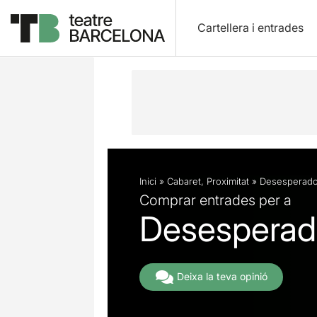
Cartellera i entrades
Descripció
Fitxa artística
Fotos i 
Inici
»
Cabaret
,
Proximitat
»
Desesperado
Comprar entrades per a
Desesperad
Deixa la teva opinió