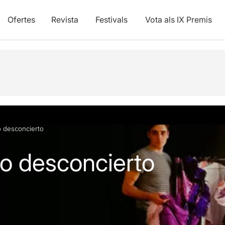
Ofertes
Revista
Festivals
Vota als IX Premis
vídeos
 desconcierto
o desconcierto