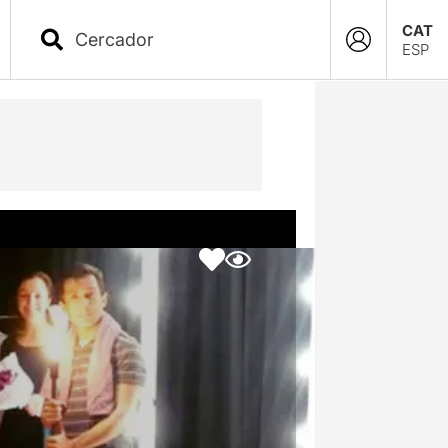
CAT
ESP