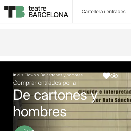
Cartellera i entrades
Descripció
Fitxa artística
Inici
»
Clown
»
De cartones y hombres
Comprar entrades per a
De cartones y
hombres
Deixa