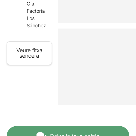
Cía.
Factoría
Los
Sánchez
Veure fitxa
sencera