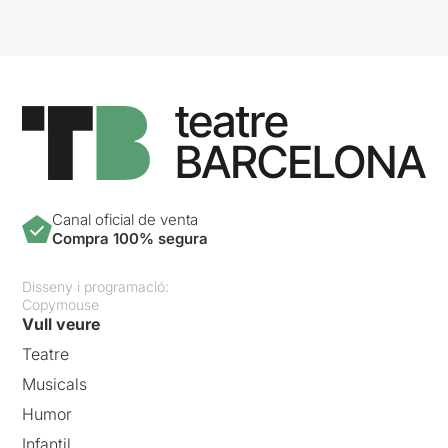
Canal oficial de venta
Compra 100% segura
Disseny i programació:
Copymouse
Vull veure
Teatre
Musicals
Humor
Infantil