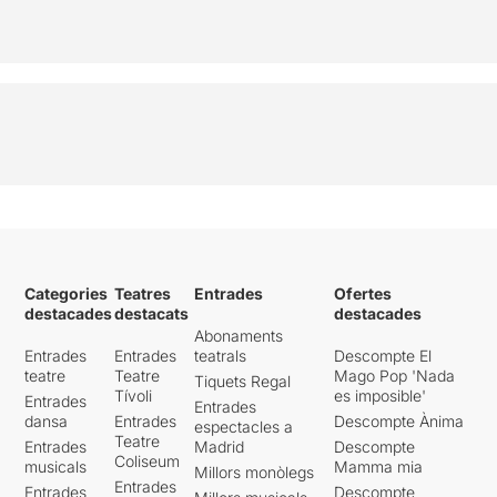
Categories
Teatres
Entrades
Ofertes
destacades
destacats
destacades
Abonaments
Entrades
Entrades
teatrals
Descompte El
teatre
Teatre
Mago Pop 'Nada
Tiquets Regal
Tívoli
es imposible'
Entrades
Entrades
dansa
Entrades
Descompte Ànima
espectacles a
Teatre
Entrades
Madrid
Descompte
Coliseum
musicals
Mamma mia
Millors monòlegs
Entrades
Entrades
Descompte