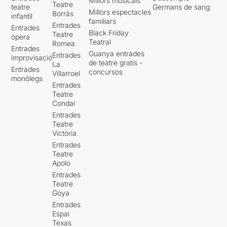
Millors musicals
Teatre
teatre
Germans de sang
Millors espectacles
Borràs
infantil
familiars
Entrades
Entrades
Black Friday
Teatre
òpera
Teatral
Romea
Entrades
Guanya entrades
Entrades
improvisació
de teatre gratis -
La
Entrades
concursos
Villarroel
monòlegs
Entrades
Teatre
Condal
Entrades
Teatre
Victòria
Entrades
Teatre
Apolo
Entrades
Teatre
Goya
Entrades
Espai
Texas