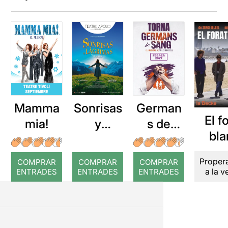
Mamma
Sonrisas
German
El f
mia!
y
s de
bla
lágrimas
sang
Proper
COMPRAR
COMPRAR
COMPRAR
a la 
ENTRADES
ENTRADES
ENTRADES