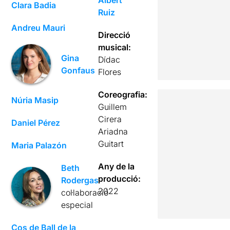
Albert
Clara Badia
Ruiz
Andreu Mauri
Direcció
musical:
Gina
Dídac
Gonfaus
Flores
Coreografia:
Núria Masip
Guillem
Cirera
Daniel Pérez
Ariadna
Guitart
Maria Palazón
Any de la
Beth
producció:
Rodergas
2022
col·laboració
especial
Cos de Ball de la