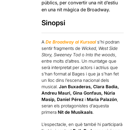
públics, per convertir una nit d’estiu
en una nit màgica de Broadway.
Sinopsi
A
De Broadway al Kursaal
s’hi podran
sentir fragments de
Wicked, West Side
Story, Sweeney Tod
o
Into the woods
,
entre molts d’altres. Un muntatge que
serà interpretat per actors i actrius que
s’han format al Bages i que ja s’han fet
un lloc dins l’escena nacional dels
musical.
Jan Buxaderas, Clara Badia,
Andreu Mauri, Gina Gonfaus, Núria
Masip, Daniel Pérez
i
Maria Palazón
,
seran els protagonistes d’aquesta
primera
Nit de Musikaals
.
L’espectacle, en què també hi participarà