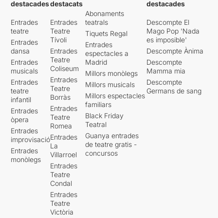
destacades
destacats
destacades
Abonaments
Entrades
Entrades
teatrals
Descompte El
teatre
Teatre
Mago Pop 'Nada
Tiquets Regal
Tívoli
es imposible'
Entrades
Entrades
dansa
Entrades
Descompte Ànima
espectacles a
Teatre
Entrades
Madrid
Descompte
Coliseum
musicals
Mamma mia
Millors monòlegs
Entrades
Entrades
Descompte
Millors musicals
Teatre
teatre
Germans de sang
Millors espectacles
Borràs
infantil
familiars
Entrades
Entrades
Black Friday
Teatre
òpera
Teatral
Romea
Entrades
Guanya entrades
Entrades
improvisació
de teatre gratis -
La
Entrades
concursos
Villarroel
monòlegs
Entrades
Teatre
Condal
Entrades
Teatre
Victòria