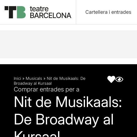
Cartellera i entrades
Descripció
Fitxa artística
Inici
»
Musicals
»
Nit de Musikaals: De
Broadway al Kursaal
Comprar entrades per a
Nit de Musikaals:
De Broadway al
Kursaal