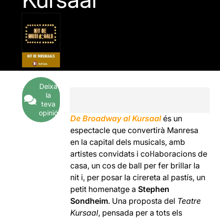
Deixa
la
teva
opinió
De Broadway al Kursaal
és un
espectacle que convertirà Manresa
en la capital dels musicals, amb
artistes convidats i col·laboracions de
casa, un cos de ball per fer brillar la
nit i, per posar la cirereta al pastís, un
petit homenatge a
Stephen
Sondheim
. Una proposta del
Teatre
Kursaal
, pensada per a tots els