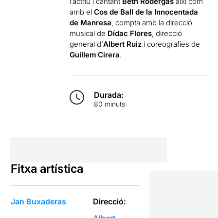
l’actriu i cantant
Beth Rodergas
així com
amb el
Cos de Ball de la Innocentada
de Manresa
, compta amb la direcció
musical de
Dídac Flores
, direcció
general d’
Albert Ruiz
i coreografies de
Guillem Cirera
.
Durada:
80 minuts
Fitxa artística
Jan Buxaderas
Direcció: