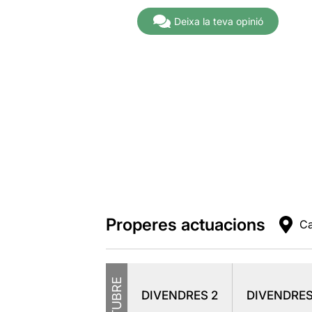
Deixa la teva opinió
Properes actuacions
Ca
OCTUBRE
DIVENDRES
2
DIVENDRE