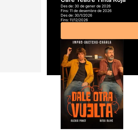
Des de:
30 de gener de 2026
Fins:
11 de desembre de 2026
Des de:
30/1/2026
Fins:
11/12/2026
A partir de
8,00€