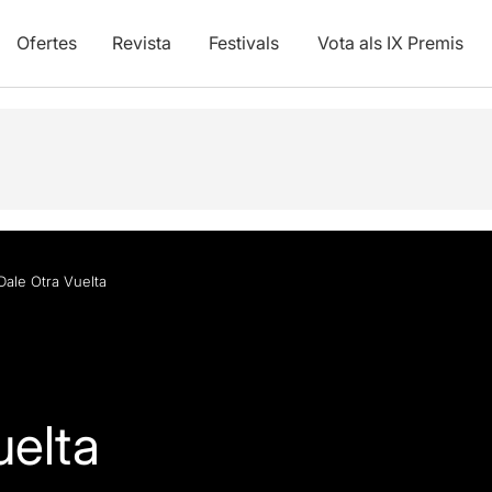
Ofertes
Revista
Festivals
Vota als IX Premis
Info pràctica
Dale Otra Vuelta
uelta