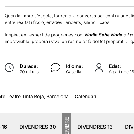
Quan la impro s’esgota, tornen a la conversa per continuar estir
entre realitat i ficció, errades i encerts, silenci i caos.
Inspirat en l’esperit de programes com
Nadie Sabe Nada
o
La
imprevisible, propera i viva, on res no està del tot preparat… i g
Durada:
Idioma:
Edat:
70 minuts
Castellà
A partir de 1
fe Teatre Tinta Roja, Barcelona
Calendari
NOVEMBRE
S
16
DIVENDRES
30
DIVENDRES
13
DI