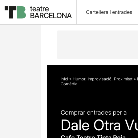
Cartellera i entrades
Descripció
Horaris
Fitxa artística
Inici
»
Humor
,
Improvisació
,
Proximitat
»
Comèdia
Comprar entrades per a
Dale Otra V
Cafe Teatre Tinta Roja