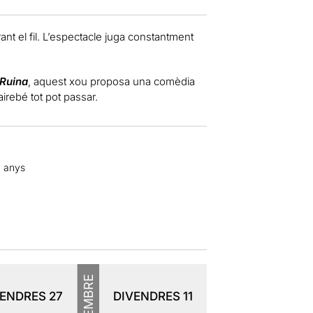
ant el fil. L’espectacle juga constantment
 Ruina
, aquest xou proposa una comèdia
airebé tot pot passar.
8 anys
DESEMBRE
VENDRES
27
DIVENDRES
11