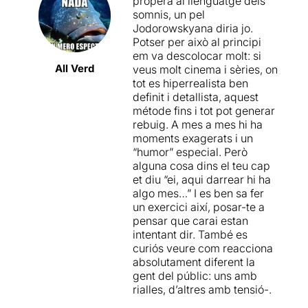
propera al llenguatge dels
somnis, un pel
Jodorowskyana diria jo.
Potser per això al principi
em va descolocar molt: si
All Verd
veus molt cinema i sèries, on
tot es hiperrealista ben
definit i detallista, aquest
métode fins i tot pot generar
rebuig. A mes a mes hi ha
moments exagerats i un
“humor” especial. Però
alguna cosa dins el teu cap
et diu “ei, aqui darrear hi ha
algo mes…” I es ben sa fer
un exercici així, posar-te a
pensar que carai estan
intentant dir. També es
curiós veure com reacciona
absolutament diferent la
gent del públic: uns amb
rialles, d’altres amb tensió-.