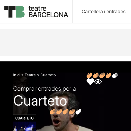
Cartellera i entrades
Descripció
Fitxa artística
Opinions
Inici
»
Teatre
»
Cuarteto
Comprar entrades per a
Cuarteto