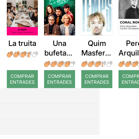
La truita
Una
Quim
Per
bufetada
Masferre
Arqui
a temps
r: Temps
: Cor
romp
COMPRAR
COMPRAR
COMPRAR
COMP
ENTRADES
ENTRADES
ENTRADES
ENTRA