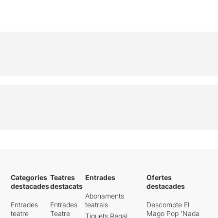
Categories
Teatres
Entrades
Ofertes
destacades
destacats
destacades
Abonaments
Entrades
Entrades
teatrals
Descompte El
teatre
Teatre
Mago Pop 'Nada
Tiquets Regal