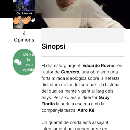
4
Opinions
Sinopsi
Deixa
la
teva
El dramaturg argentí
Eduardo Rovner
és
opinió
l’autor de
Cuarteto
, una obra amb una
forta mirada ideològica sobre la nefasta
dictadura militar del seu país i la història
del qual es manté vigent al llarg dels
anys. Per això ara el director
Gaby
Fiorito
la porta a escena amb la
companyia teatral
Altro Ké
.
Un quartet de corda està assajant
intensament per presentar-se en