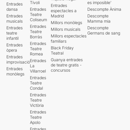
Tívoli
es imposible'
Entrades
Entrades
dansa
Entrades
Descompte Ànima
espectacles a
Teatre
Entrades
Madrid
Descompte
Coliseum
musicals
Mamma mia
Millors monòlegs
Entrades
Entrades
Descompte
Millors musicals
Teatre
teatre
Germans de sang
Millors espectacles
Borràs
infantil
familiars
Entrades
Entrades
Black Friday
Teatre
òpera
Teatral
Romea
Entrades
Guanya entrades
Entrades
improvisació
de teatre gratis -
La
Entrades
concursos
Villarroel
monòlegs
Entrades
Teatre
Condal
Entrades
Teatre
Victòria
Entrades
Teatre
Apolo
Entrades