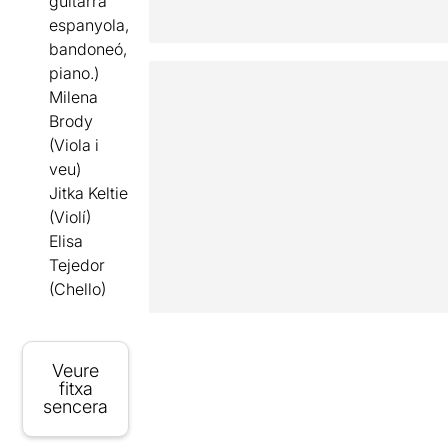
guitarra
espanyola,
bandoneó,
piano.)
Milena
Brody
(Viola i
veu)
Jitka Keltie
(Violí)
Elisa
Tejedor
(Chello)
Veure
fitxa
sencera