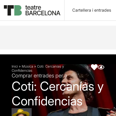
Cartellera i entrades
Descripció
Fitxa artística
Inici
»
Música
»
Coti: Cercanías y
Confidencias
Comprar entrades per a
Coti: Cercanías y
Confidencias