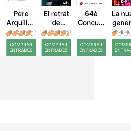
Pere
El retrat
64è
La nu
Arquillué
de
Concurs
gener
: Coral
Dorian
Tenor
ón 
romput
Gray
Viñas
po
COMPRAR
COMPRAR
COMPRAR
COMP
ENTRADES
ENTRADES
ENTRADES
ENTRA