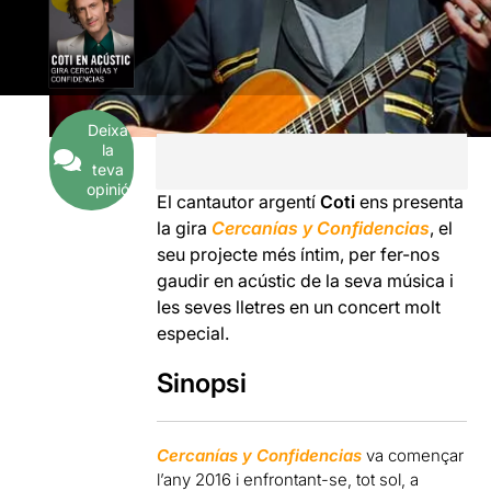
Deixa
la
teva
opinió
El cantautor argentí
Coti
ens presenta
la gira
Cercanías y Confidencias
, el
seu projecte més íntim, per fer-nos
gaudir en acústic de la seva música i
les seves lletres en un concert molt
especial.
Sinopsi
Cercanías y Confidencias
va començar
l’any 2016 i enfrontant-se, tot sol, a