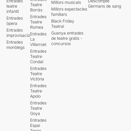
Entrades
Descompte
Millors musicals
Teatre
teatre
Germans de sang
Millors espectacles
Borràs
infantil
familiars
Entrades
Entrades
Black Friday
Teatre
òpera
Teatral
Romea
Entrades
Guanya entrades
Entrades
improvisació
de teatre gratis -
La
Entrades
concursos
Villarroel
monòlegs
Entrades
Teatre
Condal
Entrades
Teatre
Victòria
Entrades
Teatre
Apolo
Entrades
Teatre
Goya
Entrades
Espai
Texas