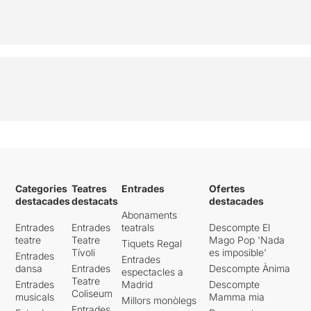
Categories
Teatres
Entrades
Ofertes
destacades
destacats
destacades
Abonaments
Entrades
Entrades
teatrals
Descompte El
teatre
Teatre
Mago Pop 'Nada
Tiquets Regal
Tívoli
es imposible'
Entrades
Entrades
dansa
Entrades
Descompte Ànima
espectacles a
Teatre
Entrades
Madrid
Descompte
Coliseum
musicals
Mamma mia
Millors monòlegs
Entrades