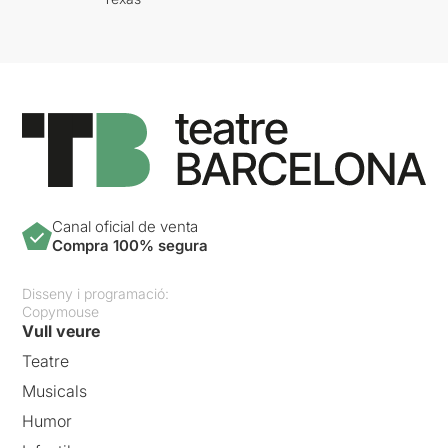
Canal oficial de venta
Compra 100% segura
Disseny i programació:
Copymouse
Vull veure
Teatre
Musicals
Humor